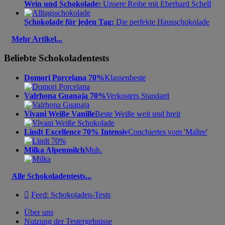
Wein und Schokolade:
Unsere Reihe mit Eberhard Schell
Schokolade für jeden Tag:
Die perfekte Hausschokolade
Mehr Artikel...
Beliebte Schokoladentests
Domori Porcelana 70%
Klassenbeste
Valrhona Guanaja 70%
Verkosters Standard
Vivani Weiße Vanille
Beste Weiße weit und breit
Lindt Excellence 70% Intensiv
Conchiertes vom 'Maître'
Milka Alpenmilch
Muh.
Alle Schokoladentests...

Feed: Schokoladen-Tests
Über uns
Nutzung der Testergebnisse