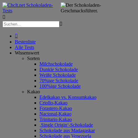



Bestenliste
Alle Tests
Wissenswert
Sorten
Milchschokolade
Dunkle Schokolade
Weiße Schokolade
70%ige Schokolade
100%ige Schokolade
Kakao
Edelkakao vs. Konsumkakao
Criollo-Kakao
Forastero-Kakao
Nacional-Kakao
Trinitario-Kakao
‚Single Origin‘-Schokolade
Schokolade aus Madagaskar
Schokolade aus Venezuela