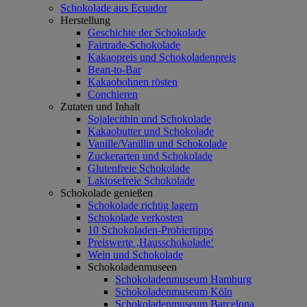
Schokolade aus Ecuador
Herstellung
Geschichte der Schokolade
Fairtrade-Schokolade
Kakaopreis und Schokoladenpreis
Bean-to-Bar
Kakaobohnen rösten
Conchieren
Zutaten und Inhalt
Sojalecithin und Schokolade
Kakaobutter und Schokolade
Vanille/Vanillin und Schokolade
Zuckerarten und Schokolade
Glutenfreie Schokolade
Laktosefreie Schokolade
Schokolade genießen
Schokolade richtig lagern
Schokolade verkosten
10 Schokoladen-Probiertipps
Preiswerte ‚Hausschokolade‘
Wein und Schokolade
Schokoladenmuseen
Schokoladenmuseum Hamburg
Schokoladenmuseum Köln
Schokoladenmuseum Barcelona