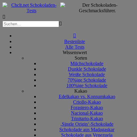



Bestenliste
Alle Tests
Wissenswert
Sorten
Milchschokolade
Dunkle Schokolade
Weiße Schokolade
70%ige Schokolade
100%ige Schokolade
Kakao
Edelkakao vs. Konsumkakao
Criollo-Kakao
Forastero-Kakao
Nacional-Kakao
Trinitario-Kakao
‚Single Origin‘-Schokolade
Schokolade aus Madagaskar
Schokolade aus Venezuela