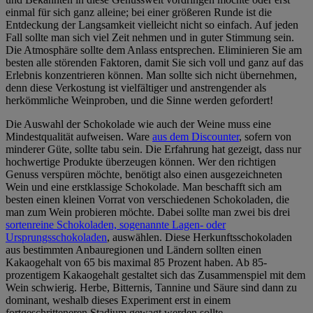
einmal für sich ganz alleine; bei einer größeren Runde ist die
Entdeckung der Langsamkeit vielleicht nicht so einfach. Auf jeden
Fall sollte man sich viel Zeit nehmen und in guter Stimmung sein.
Die Atmosphäre sollte dem Anlass entsprechen. Eliminieren Sie am
besten alle störenden Faktoren, damit Sie sich voll und ganz auf das
Erlebnis konzentrieren können. Man sollte sich nicht übernehmen,
denn diese Verkostung ist vielfältiger und anstrengender als
herkömmliche Weinproben, und die Sinne werden gefordert!
Die Auswahl der Schokolade wie auch der Weine muss eine
Mindestqualität aufweisen. Ware
aus dem Discounter
, sofern von
minderer Güte, sollte tabu sein. Die Erfahrung hat gezeigt, dass nur
hochwertige Produkte überzeugen können. Wer den richtigen
Genuss verspüren möchte, benötigt also einen ausgezeichneten
Wein und eine erstklassige Schokolade. Man beschafft sich am
besten einen kleinen Vorrat von verschiedenen Schokoladen, die
man zum Wein probieren möchte. Dabei sollte man zwei bis drei
sortenreine Schokoladen, sogenannte Lagen- oder
Ursprungsschokoladen
, auswählen. Diese Herkunftsschokoladen
aus bestimmten Anbauregionen und Ländern sollten einen
Kakaogehalt von 65 bis maximal 85 Prozent haben. Ab 85-
prozentigem Kakaogehalt gestaltet sich das Zusammenspiel mit dem
Wein schwierig. Herbe, Bitternis, Tannine und Säure sind dann zu
dominant, weshalb dieses Experiment erst in einem
fortgeschritteneren Stadium gewagt werden sollte.