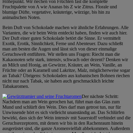
Höhepunkt. Wir riechen von Früchten fast die komplette
Fruchtpalette von A wie Ananas bis Z wie Zitrus. Florale und
blumige Düfte, vegetative, kräuterige, würzige, bis hin zu
animalischen Noten.
Beim Duft von Schokolade machen wir ähnliche Erfahrungen. Alle
Varianten, die wir beim Wein entdeckt haben, finden wir auch hier.
Der Duft einer guten Schokolade betört die Sinne. Er vermittelt
Exotik, Erotik, Sinnlichkeit, Ferne und Abenteuer. Dazu schließt
man am besten die Augen und lässt sich von dieser einmalige
Geruchswelt entführen. Wir stellen uns Fragen: Riecht man die
Kakaonoten sehr stark, intensiv, schwach oder dezent? Denken wir
an Milch und Honig, an Gewürze, Kräuter, an Wein, Vanille, an
Früchte oder an Karamell und Lakritze, Malz, möglicherweise sogar
an Tabak? Übrigens: Schokoladen aus kubanischen Bohnen riechen
nicht nur nach Tabak, sie haben auch geschmacklich leichte
Tabakaromen.
Der nächste Schritt:
Nachdem man am Wein gerochen hat, führt man das Glas zum
Mund und schlürft den Wein. Dies darf man getrost tun, nur für
Unwissende hört es sich vielleicht unanständig an. Das Schlürfen
bewirkt, dass sich der Wein intensiv mit Sauerstoff verbindet und die
Geruchsrezeptoren, mit denen wir bis in den Rachenraum hinein
ausgerüstet sind, die ganze Aromenvielfalt abbekommen. Außerdem