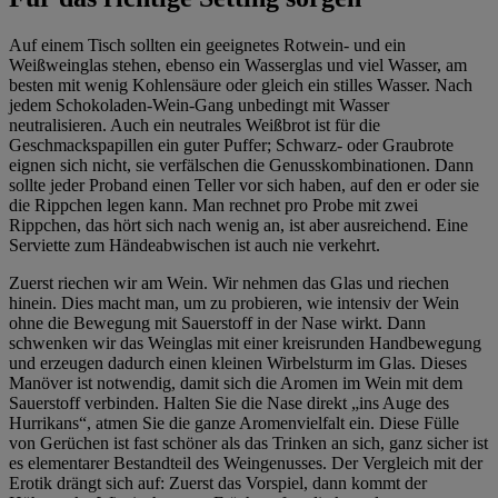
Auf einem Tisch sollten ein geeignetes Rotwein- und ein
Weißweinglas stehen, ebenso ein Wasserglas und viel Wasser, am
besten mit wenig Kohlensäure oder gleich ein stilles Wasser. Nach
jedem Schokoladen-Wein-Gang unbedingt mit Wasser
neutralisieren. Auch ein neutrales Weißbrot ist für die
Geschmackspapillen ein guter Puffer; Schwarz- oder Graubrote
eignen sich nicht, sie verfälschen die Genusskombinationen. Dann
sollte jeder Proband einen Teller vor sich haben, auf den er oder sie
die Rippchen legen kann. Man rechnet pro Probe mit zwei
Rippchen, das hört sich nach wenig an, ist aber ausreichend. Eine
Serviette zum Händeabwischen ist auch nie verkehrt.
Zuerst riechen wir am Wein. Wir nehmen das Glas und riechen
hinein. Dies macht man, um zu probieren, wie intensiv der Wein
ohne die Bewegung mit Sauerstoff in der Nase wirkt. Dann
schwenken wir das Weinglas mit einer kreisrunden Handbewegung
und erzeugen dadurch einen kleinen Wirbelsturm im Glas. Dieses
Manöver ist notwendig, damit sich die Aromen im Wein mit dem
Sauerstoff verbinden. Halten Sie die Nase direkt „ins Auge des
Hurrikans“, atmen Sie die ganze Aromenvielfalt ein. Diese Fülle
von Gerüchen ist fast schöner als das Trinken an sich, ganz sicher ist
es elementarer Bestandteil des Weingenusses. Der Vergleich mit der
Erotik drängt sich auf: Zuerst das Vorspiel, dann kommt der