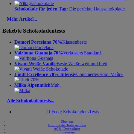
Schokolade für jeden Tag:
Die perfekte Hausschokolade
Mehr Artikel...
Beliebte Schokoladentests
Domori Porcelana 70%
Klassenbeste
Valrhona Guanaja 70%
Verkosters Standard
Vivani Weiße Vanille
Beste Weiße weit und breit
Lindt Excellence 70% Intensiv
Conchiertes vom 'Maître'
Milka Alpenmilch
Muh.
Alle Schokoladentests...

Feed: Schokoladen-Tests
Über uns
Nutzung der Testergebnisse
AGB / Datenschutz
Impressum