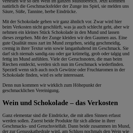
verteilen wir so den Wein im ganzen Mundbereich. Jetzt kommen
natürlich die Geschmacksfelder der Zunge ins Spiel, sie melden uns
Säure, Süße, Tannine, herbe Eindrücke.
Mit der Schokolade gehen wir ganz ähnlich vor. Zwar wird hier
beim Verkosten nicht geschlürft, was ja auch schlecht geht, aber wir
nehmen ein kleines Stück Schokolade in den Mund und lassen
dieses zergehen. Mit der Zunge kleiden wir den Gaumen aus. Eine
gute Qualität muss zart im Mund zergehen, seidig geschmeidig,
cremig in ihrer Textur sein sowie langanhaltend im Geschmack. Sie
darf sich niemals sandig-rau oder gar krümelig, grob oder talgig und
fettig im Mund anfühlen. Viele der Geruchsnoten, die man beim
Riechen entdeckt, werden sich nun im Geschmack wiederfinden.
Speziell wenn sich auch noch Gewürze oder Fruchtaromen in der
Schokolade finden, wird es sehr interessant.
Denn nun kommen wir wirklich zum Höhepunkt der
geschmacklichen Vereinigung.
Wein und Schokolade – das Verkosten
Ganz elementar sind die Eindrücke, die mit allen Sinnen erfasst
werden sollen. Zuerst beide Produkte für sich alleine in ihrer
Geschmacks- und Geruchsvielfalt. Dann beide zusammen im Mund,
der zur Genusskathedrale wird, am Schluss nochmals den Wein wie