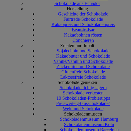
Schokolade aus Ecuador
Herstellung
Geschichte der Schokolade
Fairtrade-Schokolade
Kakaopreis und Schokoladenpreis
Bean-to-Bar
Kakaobohnen rösten
Conchieren
Zutaten und Inhalt
Sojalecithin und Schokolade
Kakaobutter und Schokolade
Vanille/Vanillin und Schokolade
Zuckerarten und Schokolade
Glutenfreie Schokolade
Laktosefreie Schokolade
Schokolade genießen
Schokolade richtig lagern
Schokolade verkosten
10 Schokoladen-Probiertipps
Preiswerte ‚Hausschokolade‘
Wein und Schokolade
Schokoladenmuseen
Schokoladenmuseum Hamburg
Schokoladenmuseum Köln
Schokoladenmuseum Barcelona