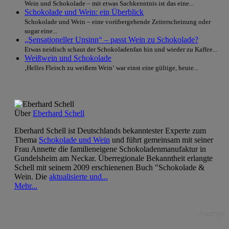
Wein und Schokolade – mit etwas Sachkenntnis ist das eine...
Schokolade und Wein: ein Überblick
Schokolade und Wein – eine vorübergehende Zeiterscheinung oder
sogar eine...
„Sensationeller Unsinn“ – passt Wein zu Schokolade?
Etwas neidisch schaut der Schokoladenfan hin und wieder zu Kaffee...
Weißwein und Schokolade
‚Helles Fleisch zu weißem Wein‘ war einst eine gültige, heute...
Über
Eberhard Schell
Eberhard Schell ist Deutschlands bekanntester Experte zum
Thema
Schokolade und Wein
und führt gemeinsam mit seiner
Frau Annette die familieneigene Schokoladenmanufaktur in
Gundelsheim am Neckar. Überregionale Bekanntheit erlangte
Schell mit seinem 2009 erschienenen Buch "Schokolade &
Wein. Die
aktualisierte und...
Mehr...
Anzeige