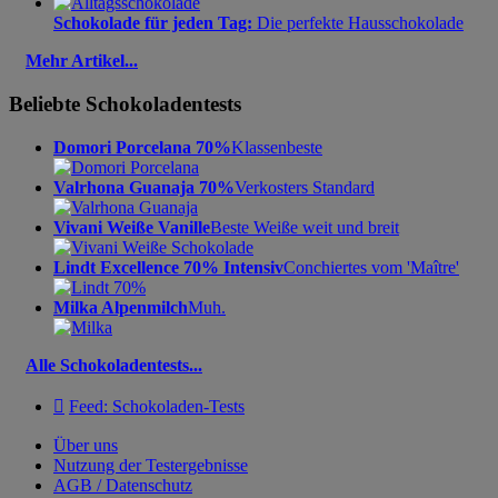
Schokolade für jeden Tag:
Die perfekte Hausschokolade
Mehr Artikel...
Beliebte Schokoladentests
Domori Porcelana 70%
Klassenbeste
Valrhona Guanaja 70%
Verkosters Standard
Vivani Weiße Vanille
Beste Weiße weit und breit
Lindt Excellence 70% Intensiv
Conchiertes vom 'Maître'
Milka Alpenmilch
Muh.
Alle Schokoladentests...

Feed: Schokoladen-Tests
Über uns
Nutzung der Testergebnisse
AGB / Datenschutz