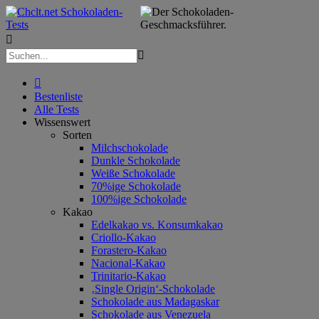



Bestenliste
Alle Tests
Wissenswert
Sorten
Milchschokolade
Dunkle Schokolade
Weiße Schokolade
70%ige Schokolade
100%ige Schokolade
Kakao
Edelkakao vs. Konsumkakao
Criollo-Kakao
Forastero-Kakao
Nacional-Kakao
Trinitario-Kakao
‚Single Origin‘-Schokolade
Schokolade aus Madagaskar
Schokolade aus Venezuela