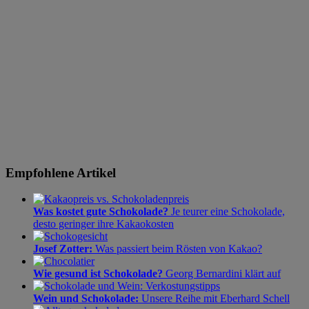
Empfohlene Artikel
Was kostet gute Schokolade?
Je teurer eine Schokolade,
desto geringer ihre Kakaokosten
Josef Zotter:
Was passiert beim Rösten von Kakao?
Wie gesund ist Schokolade?
Georg Bernardini klärt auf
Wein und Schokolade:
Unsere Reihe mit Eberhard Schell