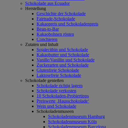
Schokolade aus Ecuador
Herstellung
Geschichte der Schokolade
Fairtrade-Schokolade
Kakaopreis und Schokoladenpreis
Bean-to-Bar
Kakaobohnen rösten
Conchieren
Zutaten und Inhalt
Sojalecithin und Schokolade
Kakaobutter und Schokolade
Vanille/Vanillin und Schokolade
Zuckerarten und Schokolade
Glutenfreie Schokolade
Laktosefreie Schokolade
Schokolade genießen
Schokolade richtig lagern
Schokolade verkosten
10 Schokoladen-Probiertipps
Preiswerte ‚Hausschokolade‘
Wein und Schokolade
Schokoladenmuseen
Schokoladenmuseum Hamburg
Schokoladenmuseum Köln
Schokoladenmuseum Barcelona