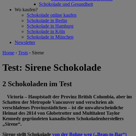
Schokolade und Gesundheit
Wo kaufen?
Schokolade online kaufen
Schokolade in Berlin
Schokolade in Hamburg
Schokolade in Köln
Schokolade in München
Newsletter
Home
›
Tests
›
Sirene
Test: Sirene Schokolade
2 Schokoladen im Test
Victoria – Hauptstadt der Provinz British Columbia, aber im
Schatten der Metropole Vancouver und verschrien als
verschlafenes Provinzstädtchen – ist die unwahrscheinliche
Heimat des 2014 von Globetrotter und Multitalent Taylor
Kennedy gegründeten kanadischen Schokoladenherstellers
„Sirene“.
Sirene stellt Schokolade
von der Bohne weg („Bean-to-Bar“)