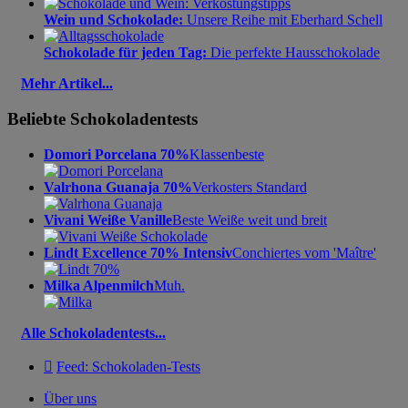
Wein und Schokolade:
Unsere Reihe mit Eberhard Schell
Schokolade für jeden Tag:
Die perfekte Hausschokolade
Mehr Artikel...
Beliebte Schokoladentests
Domori Porcelana 70%
Klassenbeste
Valrhona Guanaja 70%
Verkosters Standard
Vivani Weiße Vanille
Beste Weiße weit und breit
Lindt Excellence 70% Intensiv
Conchiertes vom 'Maître'
Milka Alpenmilch
Muh.
Alle Schokoladentests...

Feed: Schokoladen-Tests
Über uns