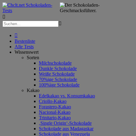



Bestenliste
Alle Tests
Wissenswert
Sorten
Milchschokolade
Dunkle Schokolade
Weiße Schokolade
70%ige Schokolade
100%ige Schokolade
Kakao
Edelkakao vs. Konsumkakao
Criollo-Kakao
Forastero-Kakao
Nacional-Kakao
Trinitario-Kakao
‚Single Origin‘-Schokolade
Schokolade aus Madagaskar
Schokolade aus Venezuela