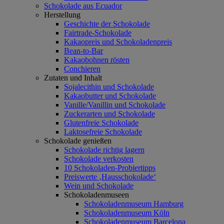
Schokolade aus Ecuador
Herstellung
Geschichte der Schokolade
Fairtrade-Schokolade
Kakaopreis und Schokoladenpreis
Bean-to-Bar
Kakaobohnen rösten
Conchieren
Zutaten und Inhalt
Sojalecithin und Schokolade
Kakaobutter und Schokolade
Vanille/Vanillin und Schokolade
Zuckerarten und Schokolade
Glutenfreie Schokolade
Laktosefreie Schokolade
Schokolade genießen
Schokolade richtig lagern
Schokolade verkosten
10 Schokoladen-Probiertipps
Preiswerte ‚Hausschokolade‘
Wein und Schokolade
Schokoladenmuseen
Schokoladenmuseum Hamburg
Schokoladenmuseum Köln
Schokoladenmuseum Barcelona