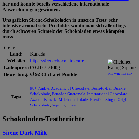
her und konnte bereits verschiedene internationale
Auszeichnungen gewinnen.
Uns gefielen Sirene-Schokoladen in unseren Tests; sehr
intensive aromatische Produkte, wohin man sich allerdings
durch schweren Schmelz der Schokoladen etwas kämpfen
muss.
Sirene
Land:
Kanada
Website:
https://sirenechocolate.com/
Ladenpreis:
Ø €10.75/100g
Bewertung:
Ø 92 Chclt.net-Punkte
WIE WIR TESTEN
90+ Punkte
,
Academy of Chocolate
,
Bean-to-Bar
,
Dunkle
Schokolade
,
Ecuador
,
Guatemala
,
International Chocolate
Tags:
Awards
,
Kanada
,
Milchschokolade
,
Nussfrei
,
Single-Origin
Schokolade
,
Sojafrei
,
Tansania
Schokoladen-Testberichte
Sirene Dark Milk