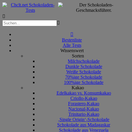



Bestenliste
Alle Tests
Wissenswert
Sorten
Milchschokolade
Dunkle Schokolade
Weiße Schokolade
70%ige Schokolade
100%ige Schokolade
Kakao
Edelkakao vs. Konsumkakao
Criollo-Kakao
Forastero-Kakao
Nacional-Kakao
Trinitario-Kakao
‚Single Origin‘-Schokolade
Schokolade aus Madagaskar
Schokolade aus Venezuela