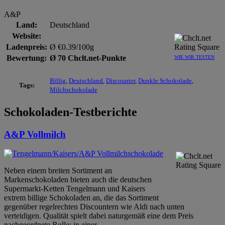
A&P
Land:
Deutschland
Website:
Ladenpreis:
Ø €0.39/100g
Bewertung:
Ø 70 Chclt.net-Punkte
WIE WIR TESTEN
Billig
,
Deutschland
,
Discounter
,
Dunkle Schokolade
,
Tags:
Milchschokolade
Schokoladen-Testberichte
A&P Vollmilch
Neben einem breiten Sortiment an
Markenschokoladen bieten auch die deutschen
Supermarkt-Ketten Tengelmann und Kaisers
extrem billige Schokoladen an, die das Sortiment
gegenüber regelrechten Discountern wie Aldi nach unten
verteidigen. Qualität spielt dabei naturgemäß eine dem Preis
nachgeordnete Rolle: in einer
…