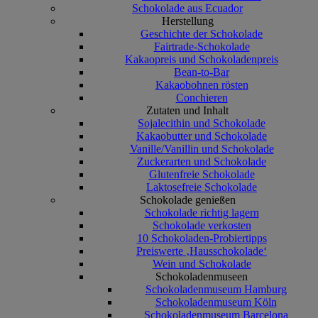
Schokolade aus Ecuador
Herstellung
Geschichte der Schokolade
Fairtrade-Schokolade
Kakaopreis und Schokoladenpreis
Bean-to-Bar
Kakaobohnen rösten
Conchieren
Zutaten und Inhalt
Sojalecithin und Schokolade
Kakaobutter und Schokolade
Vanille/Vanillin und Schokolade
Zuckerarten und Schokolade
Glutenfreie Schokolade
Laktosefreie Schokolade
Schokolade genießen
Schokolade richtig lagern
Schokolade verkosten
10 Schokoladen-Probiertipps
Preiswerte ‚Hausschokolade‘
Wein und Schokolade
Schokoladenmuseen
Schokoladenmuseum Hamburg
Schokoladenmuseum Köln
Schokoladenmuseum Barcelona