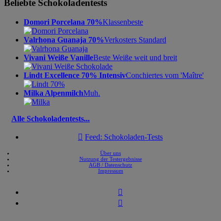
Beliebte Schokoladentests
Domori Porcelana 70%
Klassenbeste
Valrhona Guanaja 70%
Verkosters Standard
Vivani Weiße Vanille
Beste Weiße weit und breit
Lindt Excellence 70% Intensiv
Conchiertes vom 'Maître'
Milka Alpenmilch
Muh.
Alle Schokoladentests...

Feed: Schokoladen-Tests
Über uns
Nutzung der Testergebnisse
AGB / Datenschutz
Impressum

