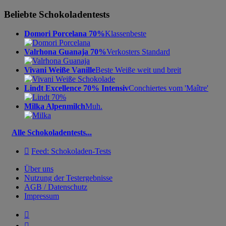
Beliebte Schokoladentests
Domori Porcelana 70%
Klassenbeste
Valrhona Guanaja 70%
Verkosters Standard
Vivani Weiße Vanille
Beste Weiße weit und breit
Lindt Excellence 70% Intensiv
Conchiertes vom 'Maître'
Milka Alpenmilch
Muh.
Alle Schokoladentests...

Feed: Schokoladen-Tests
Über uns
Nutzung der Testergebnisse
AGB / Datenschutz
Impressum

