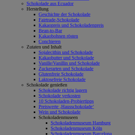
Schokolade aus Ecuador
Herstellung
Geschichte der Schokolade
Fairtrade-Schokolade
Kakaopreis und Schokoladenpreis
Bean-to-Bar
Kakaobohnen rösten
Conchieren
Zutaten und Inhalt
Sojalecithin und Schokolade
Kakaobutter und Schokolade
Vanille/Vanillin und Schokolade
Zuckerarten und Schokolade
Glutenfreie Schokolade
Laktosefreie Schokolade
Schokolade genießen
Schokolade richtig lagern
Schokolade verkosten
10 Schokoladen-Probiertipps
Preiswerte ‚Hausschokolade‘
Wein und Schokolade
Schokoladenmuseen
Schokoladenmuseum Hamburg
Schokoladenmuseum Köln
Schokoladenmuseum Barcelona