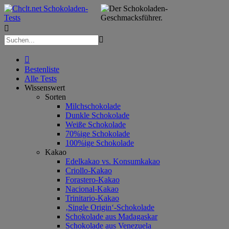



Bestenliste
Alle Tests
Wissenswert
Sorten
Milchschokolade
Dunkle Schokolade
Weiße Schokolade
70%ige Schokolade
100%ige Schokolade
Kakao
Edelkakao vs. Konsumkakao
Criollo-Kakao
Forastero-Kakao
Nacional-Kakao
Trinitario-Kakao
‚Single Origin‘-Schokolade
Schokolade aus Madagaskar
Schokolade aus Venezuela