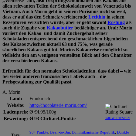
„Weltreise“ auf, also Ursprungsschokoladen aus Kakaos aus
allen relevanten Teilen der Schokoladenwelt von Venezuela bis
Vietnam. Auch Morin geht in seinem Purismus nicht so weit,
dass er auf das den Schmelz verfeinernde
Lecithin
in seinen
Rezepturen verzichten würde, aber er geht sowohl
Röstung
als
auch die Zugabe von
Kakaobutter
bedächtiger an. Und: Morin
variiert den Kakao- und damit Zuckergehalt seiner
Schokoladen entsprechend den geschmacklichen Eigenheiten
des Kakaos zwischen aktuell 63 und 75%, was gerade
säuerlichen Kakaos gut tut. Morins Kakaoreise ermöglicht so
vielleicht den am wenigsten verstellten Blick auf den Charakter
der verschiedenen Kakaos.
Erfreulich für den normalen Schokoladenfan, dass dabei – wie
bei vielen anderen französischen Labels auch – die
Preisgestaltung zur Qualität passt.
A. Morin
Land:
Frankreich
Website:
http://chocolaterie-morin.com/
Ladenpreis:
Ø €4.95/100g
Bewertung:
Ø 93 Chclt.net-Punkte
WIE WIR TESTEN
90+ Punkte
,
Bean-to-Bar
,
Dominikanische Republik
,
Dunkle
Tags: