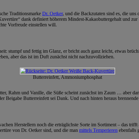
tsche Traditionsmarke
Dr. Oetker
, und die Backzutaten sind es, die uns
uvertüre“ dank definiert höherem Mindest-Kakaobuttergehalt und zur
hte Vorfreude einstellen will.
: stumpf und fettig im Glanz, er bricht auch ganz leicht, etwas brüchig
egeben, aber das ist im Duft zunächst nicht nachzuvollziehen.
Butterreinfett, Ammoniumphosphat
ter, Rahm und Vanille, die Süße scheint zunächst im Zaum … aber dann
r Beigabe Butterreinfett sei Dank. Und nach hinten heraus brennende 
achen Herstellern noch die erträglichste Sorte im Sortiment – das trif
vertüre von Dr. Oetker sind, und die man
mittels Temperieren
ebenfalls