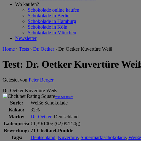
Wo kaufen?
Schokolade online kaufen
Schokolade in Berlin
Schokolade in Hamburg
Schokolade in Köln
Schokolade in München
Newsletter
Home
›
Tests
›
Dr. Oetker
›
Dr. Oetker Kuvertüre Weiß
Test: Dr. Oetker Kuvertüre Wei
Getestet von
Peter Berger
Dr. Oetker Kuvertüre Weiß
Wie wir testen
Sorte:
Weiße Schokolade
Kakao:
32%
Marke:
Dr. Oetker
, Deutschland
Ladenpreis:
€1,39/100g (€2,09/150g)
Bewertung:
71 Chclt.net-Punkte
Tags:
Deutschland
,
Kuvertüre
,
Supermarktschokolade
,
Weiße