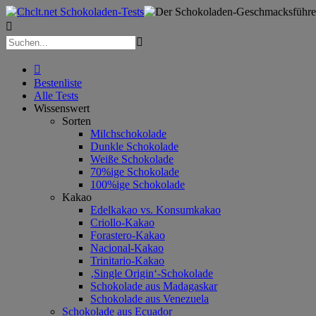



Bestenliste
Alle Tests
Wissenswert
Sorten
Milchschokolade
Dunkle Schokolade
Weiße Schokolade
70%ige Schokolade
100%ige Schokolade
Kakao
Edelkakao vs. Konsumkakao
Criollo-Kakao
Forastero-Kakao
Nacional-Kakao
Trinitario-Kakao
‚Single Origin‘-Schokolade
Schokolade aus Madagaskar
Schokolade aus Venezuela
Schokolade aus Ecuador