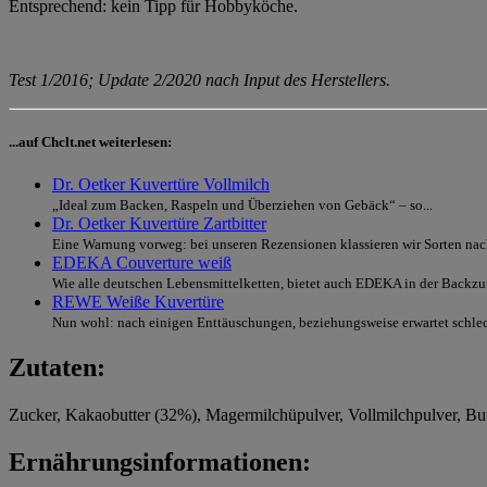
Entsprechend: kein Tipp für Hobbyköche.
Test 1/2016; Update 2/2020 nach Input des Herstellers.
...auf Chclt.net weiterlesen:
Dr. Oetker Kuvertüre Vollmilch
„Ideal zum Backen, Raspeln und Überziehen von Gebäck“ – so...
Dr. Oetker Kuvertüre Zartbitter
Eine Warnung vorweg: bei unseren Rezensionen klassieren wir Sorten nach
EDEKA Couverture weiß
Wie alle deutschen Lebensmittelketten, bietet auch EDEKA in der Backzut
REWE Weiße Kuvertüre
Nun wohl: nach einigen Enttäuschungen, beziehungsweise erwartet schl
Zutaten:
Zucker, Kakaobutter (32%), Magermilchüpulver, Vollmilchpulver, B
Ernährungsinformationen: