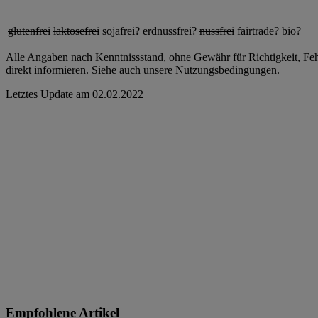
glutenfrei
laktosefrei
sojafrei?
erdnussfrei?
nussfrei
fairtrade?
bio?
Alle Angaben nach Kenntnissstand, ohne Gewähr für Richtigkeit, Fehle
direkt informieren. Siehe auch unsere Nutzungsbedingungen.
Letztes Update am
02.02.2022
Empfohlene Artikel