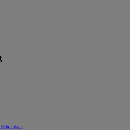
ß
 Schokolade