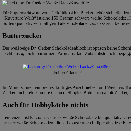
Für Supermarktware von Tiefkühlkost bis Backzubehör steht die deu
„Kuvertüre Weiß“ ist eine 150 Gramm schwere weiße Schokolade; „K
Sorten qualitativ sehr billigen Tafelschokoladen, so dass sich keine rec
Butterzucker
Der weißbeige Dr.-Oetker-Schokoladenblock ist optisch keine Schönheit
leicht käsig, leicht parfümiert. Aroma ist laut Zutatenliste nicht beig
„Feiner Glanz“?
Im Mund schnell ein breites, buttriges Anschmelzen und Weichen. But
Zucker auch keine andere Chance. Simples Butteraroma mit Zucker, de
Auch für Hobbyköche nichts
Tendenziell ist kakaomassefreie, weiße Schokolade bei qualitativ schw
bessere weiße Schokoladen, die teils sogar noch billiger als diese Ku