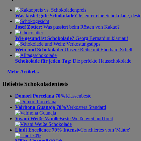
Was kostet gute Schokolade?
Je teurer eine Schokolade, dest
Josef Zotter:
Was passiert beim Rösten von Kakao?
Wie gesund ist Schokolade?
Georg Bernardini klärt auf
Wein und Schokolade:
Unsere Reihe mit Eberhard Schell
Schokolade für jeden Tag:
Die perfekte Hausschokolade
Mehr Artikel...
Beliebte Schokoladentests
Domori Porcelana 70%
Klassenbeste
Valrhona Guanaja 70%
Verkosters Standard
Vivani Weiße Vanille
Beste Weiße weit und breit
Lindt Excellence 70% Intensiv
Conchiertes vom 'Maître'