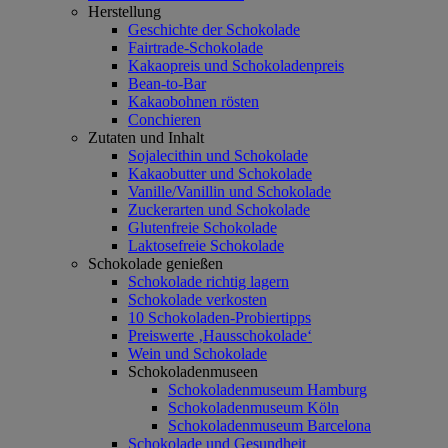
Herstellung
Geschichte der Schokolade
Fairtrade-Schokolade
Kakaopreis und Schokoladenpreis
Bean-to-Bar
Kakaobohnen rösten
Conchieren
Zutaten und Inhalt
Sojalecithin und Schokolade
Kakaobutter und Schokolade
Vanille/Vanillin und Schokolade
Zuckerarten und Schokolade
Glutenfreie Schokolade
Laktosefreie Schokolade
Schokolade genießen
Schokolade richtig lagern
Schokolade verkosten
10 Schokoladen-Probiertipps
Preiswerte ‚Hausschokolade‘
Wein und Schokolade
Schokoladenmuseen
Schokoladenmuseum Hamburg
Schokoladenmuseum Köln
Schokoladenmuseum Barcelona
Schokolade und Gesundheit