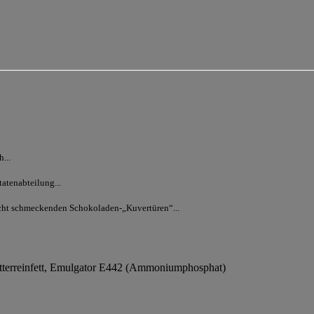
...
atenabteilung...
echt schmeckenden Schokoladen-„Kuvertüren“...
utterreinfett, Emulgator E442 (Ammoniumphosphat)