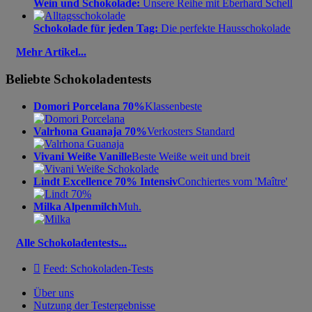
Wein und Schokolade:
Unsere Reihe mit Eberhard Schell
Schokolade für jeden Tag:
Die perfekte Hausschokolade
Mehr Artikel...
Beliebte Schokoladentests
Domori Porcelana 70%
Klassenbeste
Valrhona Guanaja 70%
Verkosters Standard
Vivani Weiße Vanille
Beste Weiße weit und breit
Lindt Excellence 70% Intensiv
Conchiertes vom 'Maître'
Milka Alpenmilch
Muh.
Alle Schokoladentests...

Feed: Schokoladen-Tests
Über uns
Nutzung der Testergebnisse