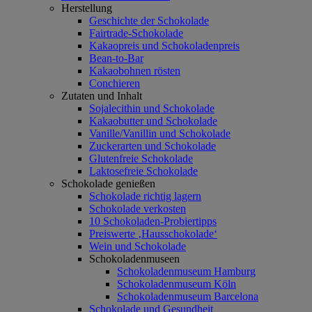
Herstellung
Geschichte der Schokolade
Fairtrade-Schokolade
Kakaopreis und Schokoladenpreis
Bean-to-Bar
Kakaobohnen rösten
Conchieren
Zutaten und Inhalt
Sojalecithin und Schokolade
Kakaobutter und Schokolade
Vanille/Vanillin und Schokolade
Zuckerarten und Schokolade
Glutenfreie Schokolade
Laktosefreie Schokolade
Schokolade genießen
Schokolade richtig lagern
Schokolade verkosten
10 Schokoladen-Probiertipps
Preiswerte ‚Hausschokolade‘
Wein und Schokolade
Schokoladenmuseen
Schokoladenmuseum Hamburg
Schokoladenmuseum Köln
Schokoladenmuseum Barcelona
Schokolade und Gesundheit