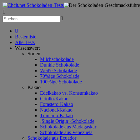



Bestenliste
Alle Tests
Wissenswert
Sorten
Milchschokolade
Dunkle Schokolade
Weiße Schokolade
70%ige Schokolade
100%ige Schokolade
Kakao
Edelkakao vs. Konsumkakao
Criollo-Kakao
Forastero-Kakao
Nacional-Kakao
Trinitario-Kakao
‚Single Origin‘-Schokolade
Schokolade aus Madagaskar
Schokolade aus Venezuela
Schokolade aus Ecuador