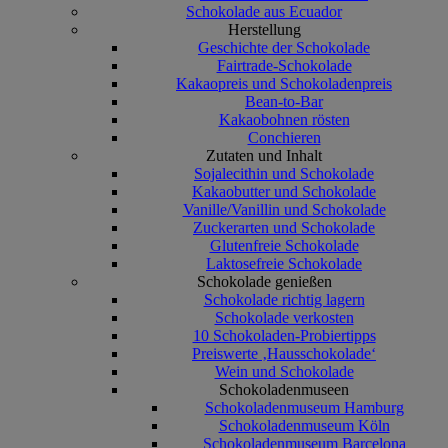
Schokolade aus Ecuador
Herstellung
Geschichte der Schokolade
Fairtrade-Schokolade
Kakaopreis und Schokoladenpreis
Bean-to-Bar
Kakaobohnen rösten
Conchieren
Zutaten und Inhalt
Sojalecithin und Schokolade
Kakaobutter und Schokolade
Vanille/Vanillin und Schokolade
Zuckerarten und Schokolade
Glutenfreie Schokolade
Laktosefreie Schokolade
Schokolade genießen
Schokolade richtig lagern
Schokolade verkosten
10 Schokoladen-Probiertipps
Preiswerte ‚Hausschokolade‘
Wein und Schokolade
Schokoladenmuseen
Schokoladenmuseum Hamburg
Schokoladenmuseum Köln
Schokoladenmuseum Barcelona