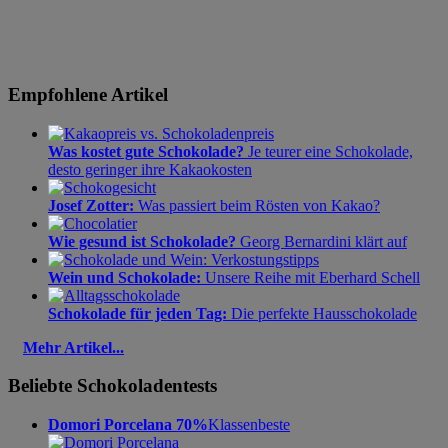
Empfohlene Artikel
Was kostet gute Schokolade?
Je teurer eine Schokolade,
desto geringer ihre Kakaokosten
Josef Zotter:
Was passiert beim Rösten von Kakao?
Wie gesund ist Schokolade?
Georg Bernardini klärt auf
Wein und Schokolade:
Unsere Reihe mit Eberhard Schell
Schokolade für jeden Tag:
Die perfekte Hausschokolade
Mehr Artikel...
Beliebte Schokoladentests
Domori Porcelana 70%
Klassenbeste