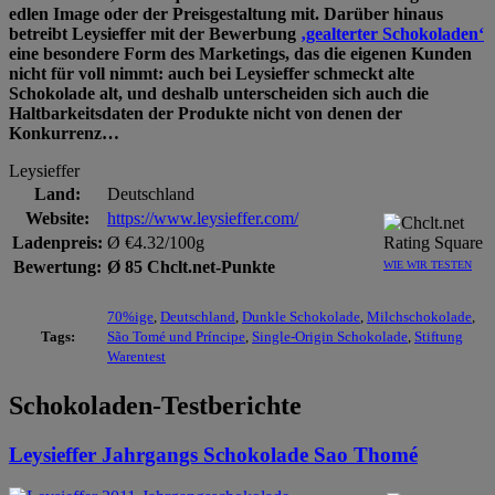
edlen Image oder der Preisgestaltung mit. Darüber hinaus
betreibt Leysieffer mit der Bewerbung
‚gealterter Schokoladen‘
eine besondere Form des Marketings, das die eigenen Kunden
nicht für voll nimmt: auch bei Leysieffer schmeckt alte
Schokolade alt, und deshalb unterscheiden sich auch die
Haltbarkeitsdaten der Produkte nicht von denen der
Konkurrenz…
Leysieffer
Land:
Deutschland
Website:
https://www.leysieffer.com/
Ladenpreis:
Ø €4.32/100g
Bewertung:
Ø 85 Chclt.net-Punkte
WIE WIR TESTEN
70%ige
,
Deutschland
,
Dunkle Schokolade
,
Milchschokolade
,
Tags:
São Tomé und Príncipe
,
Single-Origin Schokolade
,
Stiftung
Warentest
Schokoladen-Testberichte
Leysieffer Jahrgangs Schokolade Sao Thomé