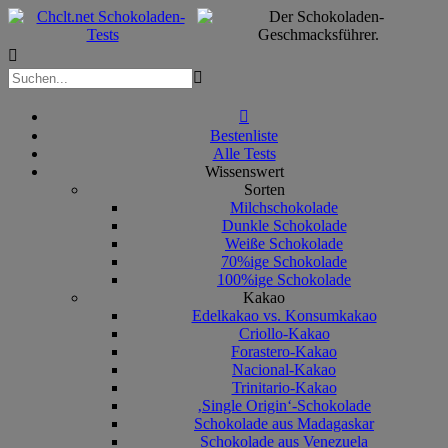



Bestenliste
Alle Tests
Wissenswert
Sorten
Milchschokolade
Dunkle Schokolade
Weiße Schokolade
70%ige Schokolade
100%ige Schokolade
Kakao
Edelkakao vs. Konsumkakao
Criollo-Kakao
Forastero-Kakao
Nacional-Kakao
Trinitario-Kakao
‚Single Origin‘-Schokolade
Schokolade aus Madagaskar
Schokolade aus Venezuela