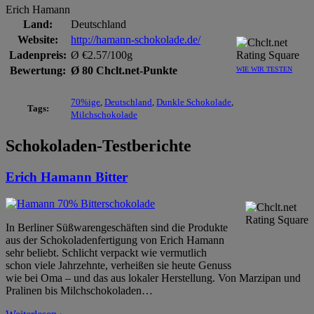
Erich Hamann
Land:
Deutschland
Website:
http://hamann-schokolade.de/
Ladenpreis:
Ø €2.57/100g
Bewertung:
Ø 80 Chclt.net-Punkte
WIE WIR TESTEN
70%ige
,
Deutschland
,
Dunkle Schokolade
,
Tags:
Milchschokolade
Schokoladen-Testberichte
Erich Hamann Bitter
In Berliner Süßwarengeschäften sind die Produkte
aus der Schokoladenfertigung von Erich Hamann
sehr beliebt. Schlicht verpackt wie vermutlich
schon viele Jahrzehnte, verheißen sie heute Genuss
wie bei Oma – und das aus lokaler Herstellung. Von Marzipan und
Pralinen bis Milchschokoladen
…