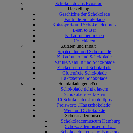
Schokolade aus Ecuador
Herstellung
Geschichte der Schokolade
Fairtrade-Schokolade
Kakaopreis und Schokoladenpreis
Bean-to-Bar
Kakaobohnen rösten
Conchieren
Zutaten und Inhalt
Sojalecithin und Schokolade
Kakaobutter und Schokolade
Vanille/Vanillin und Schokolade
Zuckerarten und Schokolade
Glutenfreie Schokolade
Laktosefreie Schokolade
Schokolade genießen
Schokolade richtig lagern
Schokolade verkosten
10 Schokoladen-Probiertipps
Preiswerte ‚Hausschokolade‘
Wein und Schokolade
Schokoladenmuseen
Schokoladenmuseum Hamburg
Schokoladenmuseum Köln
Schokoladenmuseum Barcelona