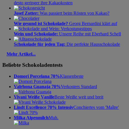
desto geringer ihre Kakaokosten
Josef Zotter:
Was passiert beim Rösten von Kakao?
Wie gesund ist Schokolade?
Georg Bernardini klärt auf
Wein und Schokolade:
Unsere Reihe mit Eberhard Schell
Schokolade für jeden Tag:
Die perfekte Hausschokolade
Mehr Artikel...
Beliebte Schokoladentests
Domori Porcelana 70%
Klassenbeste
Valrhona Guanaja 70%
Verkosters Standard
Vivani Weiße Vanille
Beste Weiße weit und breit
Lindt Excellence 70% Intensiv
Conchiertes vom 'Maître'
Milka Alpenmilch
Muh.