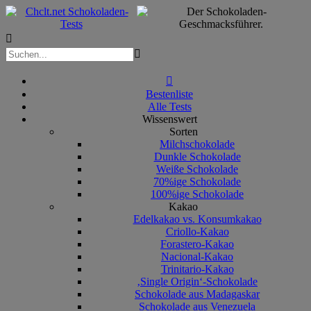



Bestenliste
Alle Tests
Wissenswert
Sorten
Milchschokolade
Dunkle Schokolade
Weiße Schokolade
70%ige Schokolade
100%ige Schokolade
Kakao
Edelkakao vs. Konsumkakao
Criollo-Kakao
Forastero-Kakao
Nacional-Kakao
Trinitario-Kakao
‚Single Origin‘-Schokolade
Schokolade aus Madagaskar
Schokolade aus Venezuela