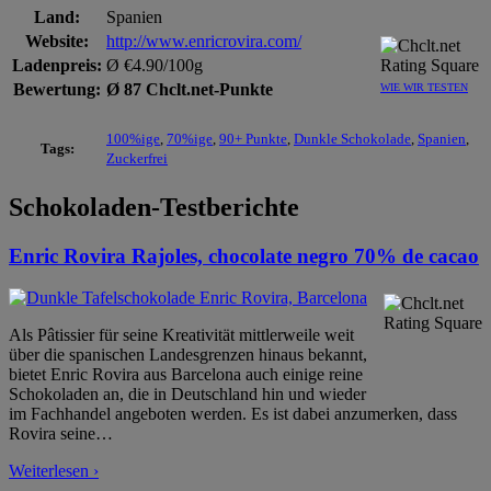
Land:
Spanien
Website:
http://www.enricrovira.com/
Ladenpreis:
Ø €4.90/100g
Bewertung:
Ø 87 Chclt.net-Punkte
WIE WIR TESTEN
100%ige
,
70%ige
,
90+ Punkte
,
Dunkle Schokolade
,
Spanien
,
Tags:
Zuckerfrei
Schokoladen-Testberichte
Enric Rovira Rajoles, chocolate negro 70% de cacao
Als Pâtissier für seine Kreativität mittlerweile weit
über die spanischen Landesgrenzen hinaus bekannt,
bietet Enric Rovira aus Barcelona auch einige reine
Schokoladen an, die in Deutschland hin und wieder
im Fachhandel angeboten werden. Es ist dabei anzumerken, dass
Rovira seine
…
Weiterlesen ›