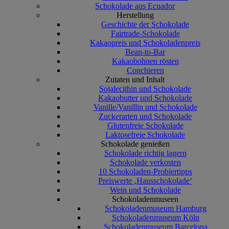
Schokolade aus Ecuador
Herstellung
Geschichte der Schokolade
Fairtrade-Schokolade
Kakaopreis und Schokoladenpreis
Bean-to-Bar
Kakaobohnen rösten
Conchieren
Zutaten und Inhalt
Sojalecithin und Schokolade
Kakaobutter und Schokolade
Vanille/Vanillin und Schokolade
Zuckerarten und Schokolade
Glutenfreie Schokolade
Laktosefreie Schokolade
Schokolade genießen
Schokolade richtig lagern
Schokolade verkosten
10 Schokoladen-Probiertipps
Preiswerte ‚Hausschokolade‘
Wein und Schokolade
Schokoladenmuseen
Schokoladenmuseum Hamburg
Schokoladenmuseum Köln
Schokoladenmuseum Barcelona