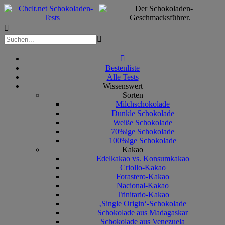



Bestenliste
Alle Tests
Wissenswert
Sorten
Milchschokolade
Dunkle Schokolade
Weiße Schokolade
70%ige Schokolade
100%ige Schokolade
Kakao
Edelkakao vs. Konsumkakao
Criollo-Kakao
Forastero-Kakao
Nacional-Kakao
Trinitario-Kakao
‚Single Origin‘-Schokolade
Schokolade aus Madagaskar
Schokolade aus Venezuela