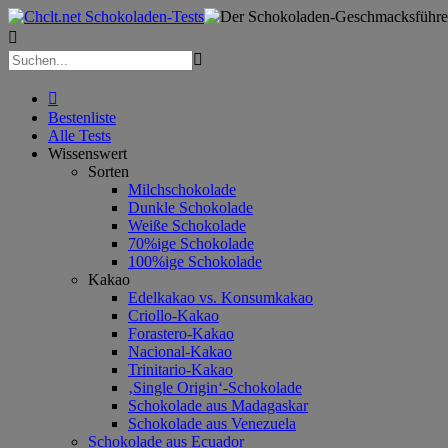



Bestenliste
Alle Tests
Wissenswert
Sorten
Milchschokolade
Dunkle Schokolade
Weiße Schokolade
70%ige Schokolade
100%ige Schokolade
Kakao
Edelkakao vs. Konsumkakao
Criollo-Kakao
Forastero-Kakao
Nacional-Kakao
Trinitario-Kakao
‚Single Origin‘-Schokolade
Schokolade aus Madagaskar
Schokolade aus Venezuela
Schokolade aus Ecuador