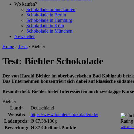
Wo kaufen?
Schokolade online kaufen
Schokolade in Berlin
Schokolade in Hamburg
Schokolade in Köln
Schokolade in München
Newsletter
Home
›
Tests
›
Biehler
Test: Biehler Schokolade
Der von Harald Biehler im oberbayerischen Bad Kohlgrub betri
Das Unternehmen konzentriert sich dabei auf klassische südam
Besonderheit: Biehler bietet Interessierten auch zweitägige Kurs
Biehler
Land:
Deutschland
Website:
https://www.biehlerschokoladen.de/
Ladenpreis:
Ø €7.38/100g
Bewertung:
Ø 87 Chclt.net-Punkte
WIE WIR