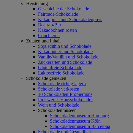
Herstellung
Geschichte der Schokolade
Fairtrade-Schokolade
Kakaopreis und Schokoladenpreis
Bean-to-Bar
Kakaobohnen rösten
Conchieren
Zutaten und Inhalt
Sojalecithin und Schokolade
Kakaobutter und Schokolade
Vanille/Vanillin und Schokolade
Zuckerarten und Schokolade
Glutenfreie Schokolade
Laktosefreie Schokolade
Schokolade genießen
Schokolade richtig lagern
Schokolade verkosten
10 Schokoladen-Probiertipps
Preiswerte ‚Hausschokolade‘
Wein und Schokolade
Schokoladenmuseen
Schokoladenmuseum Hamburg
Schokoladenmuseum Köln
Schokoladenmuseum Barcelona
Schokolade und Gesundheit