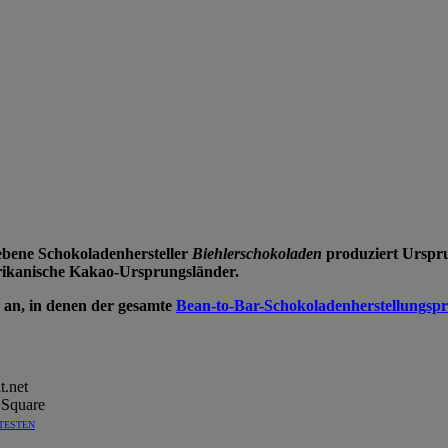
ebene Schokoladenhersteller
Biehlerschokoladen
produziert Urspru
erikanische Kakao-Ursprungsländer.
e an, in denen der gesamte
Bean-to-Bar-Schokoladenherstellungspr
 TESTEN