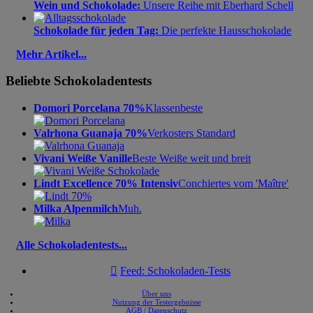
Wein und Schokolade:
Unsere Reihe mit Eberhard Schell
Schokolade für jeden Tag:
Die perfekte Hausschokolade
Mehr Artikel...
Beliebte Schokoladentests
Domori Porcelana 70%
Klassenbeste
Valrhona Guanaja 70%
Verkosters Standard
Vivani Weiße Vanille
Beste Weiße weit und breit
Lindt Excellence 70% Intensiv
Conchiertes vom 'Maître'
Milka Alpenmilch
Muh.
Alle Schokoladentests...

Feed: Schokoladen-Tests
Über uns
Nutzung der Testergebnisse
AGB / Datenschutz