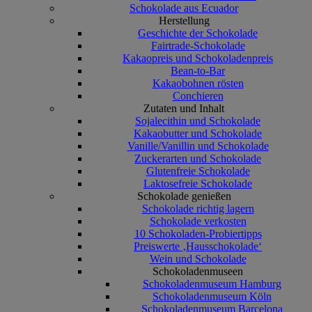
Schokolade aus Ecuador
Herstellung
Geschichte der Schokolade
Fairtrade-Schokolade
Kakaopreis und Schokoladenpreis
Bean-to-Bar
Kakaobohnen rösten
Conchieren
Zutaten und Inhalt
Sojalecithin und Schokolade
Kakaobutter und Schokolade
Vanille/Vanillin und Schokolade
Zuckerarten und Schokolade
Glutenfreie Schokolade
Laktosefreie Schokolade
Schokolade genießen
Schokolade richtig lagern
Schokolade verkosten
10 Schokoladen-Probiertipps
Preiswerte ‚Hausschokolade‘
Wein und Schokolade
Schokoladenmuseen
Schokoladenmuseum Hamburg
Schokoladenmuseum Köln
Schokoladenmuseum Barcelona