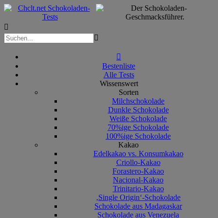



Bestenliste
Alle Tests
Wissenswert
Sorten
Milchschokolade
Dunkle Schokolade
Weiße Schokolade
70%ige Schokolade
100%ige Schokolade
Kakao
Edelkakao vs. Konsumkakao
Criollo-Kakao
Forastero-Kakao
Nacional-Kakao
Trinitario-Kakao
‚Single Origin‘-Schokolade
Schokolade aus Madagaskar
Schokolade aus Venezuela