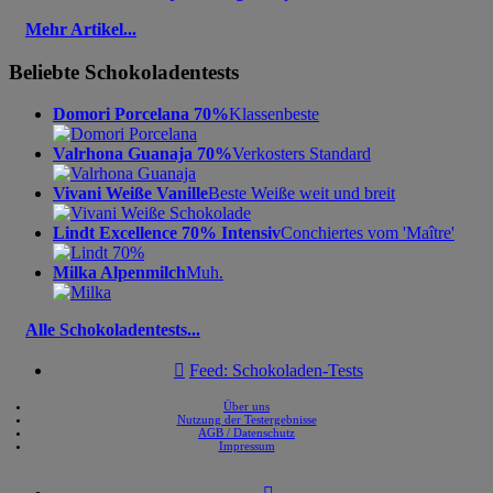
Mehr Artikel...
Beliebte Schokoladentests
Domori Porcelana 70%
Klassenbeste
Valrhona Guanaja 70%
Verkosters Standard
Vivani Weiße Vanille
Beste Weiße weit und breit
Lindt Excellence 70% Intensiv
Conchiertes vom 'Maître'
Milka Alpenmilch
Muh.
Alle Schokoladentests...

Feed: Schokoladen-Tests
Über uns
Nutzung der Testergebnisse
AGB / Datenschutz
Impressum