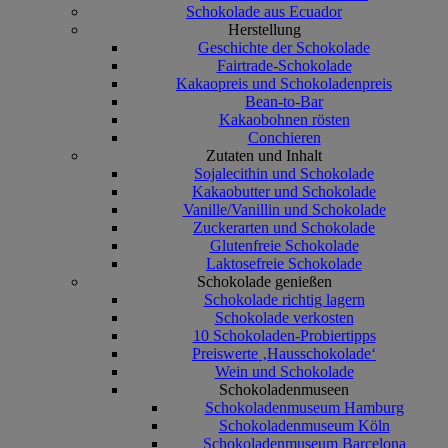
Schokolade aus Ecuador
Herstellung
Geschichte der Schokolade
Fairtrade-Schokolade
Kakaopreis und Schokoladenpreis
Bean-to-Bar
Kakaobohnen rösten
Conchieren
Zutaten und Inhalt
Sojalecithin und Schokolade
Kakaobutter und Schokolade
Vanille/Vanillin und Schokolade
Zuckerarten und Schokolade
Glutenfreie Schokolade
Laktosefreie Schokolade
Schokolade genießen
Schokolade richtig lagern
Schokolade verkosten
10 Schokoladen-Probiertipps
Preiswerte ‚Hausschokolade‘
Wein und Schokolade
Schokoladenmuseen
Schokoladenmuseum Hamburg
Schokoladenmuseum Köln
Schokoladenmuseum Barcelona