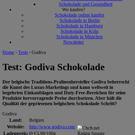
Schokolade und Gesundheit
Wo kaufen?
Schokolade online kaufen
Schokolade in Berlin
Schokolade in Hamburg
Schokolade in Köln
Schokolade in München
Newsletter
Home
›
Tests
›
Godiva
Test: Godiva Schokolade
Der belgische Traditions-Pralinenhersteller Godiva beherrscht
die Kunst des Luxus-Marketings und kann weltweit in
begehrten Einkaufslagen und Duty-Free-Bereichen für seine
Produkte hervorragende Preise durchsetzen. Aber hält die
Qualität der gepriesenen belgischen Schokolade Schritt?
Godiva
Land:
Belgien
Website:
http://www.godiva.com/
Ladenpreis:
Ø €3.98/100g