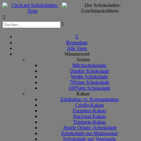



Bestenliste
Alle Tests
Wissenswert
Sorten
Milchschokolade
Dunkle Schokolade
Weiße Schokolade
70%ige Schokolade
100%ige Schokolade
Kakao
Edelkakao vs. Konsumkakao
Criollo-Kakao
Forastero-Kakao
Nacional-Kakao
Trinitario-Kakao
‚Single Origin‘-Schokolade
Schokolade aus Madagaskar
Schokolade aus Venezuela