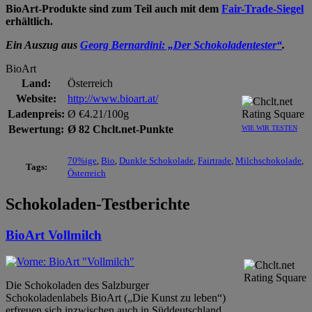
BioArt-Produkte sind zum Teil auch mit dem
Fair-Trade-Siegel
erhältlich.
Ein Auszug aus
Georg Bernardini: „Der Schokoladentester“
.
BioArt
Land:
Österreich
Website:
http://www.bioart.at/
Ladenpreis:
Ø €4.21/100g
Bewertung:
Ø 82 Chclt.net-Punkte
WIE WIR TESTEN
70%ige
,
Bio
,
Dunkle Schokolade
,
Fairtrade
,
Milchschokolade
,
Tags:
Österreich
Schokoladen-Testberichte
BioArt Vollmilch
Die Schokoladen des Salzburger
Schokoladenlabels BioArt („Die Kunst zu leben“)
erfreuen sich inzwischen auch in Süddeutschland