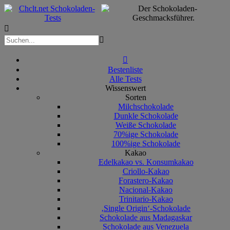



Bestenliste
Alle Tests
Wissenswert
Sorten
Milchschokolade
Dunkle Schokolade
Weiße Schokolade
70%ige Schokolade
100%ige Schokolade
Kakao
Edelkakao vs. Konsumkakao
Criollo-Kakao
Forastero-Kakao
Nacional-Kakao
Trinitario-Kakao
‚Single Origin‘-Schokolade
Schokolade aus Madagaskar
Schokolade aus Venezuela