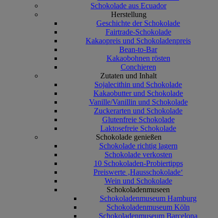
Schokolade aus Ecuador
Herstellung
Geschichte der Schokolade
Fairtrade-Schokolade
Kakaopreis und Schokoladenpreis
Bean-to-Bar
Kakaobohnen rösten
Conchieren
Zutaten und Inhalt
Sojalecithin und Schokolade
Kakaobutter und Schokolade
Vanille/Vanillin und Schokolade
Zuckerarten und Schokolade
Glutenfreie Schokolade
Laktosefreie Schokolade
Schokolade genießen
Schokolade richtig lagern
Schokolade verkosten
10 Schokoladen-Probiertipps
Preiswerte ‚Hausschokolade‘
Wein und Schokolade
Schokoladenmuseen
Schokoladenmuseum Hamburg
Schokoladenmuseum Köln
Schokoladenmuseum Barcelona