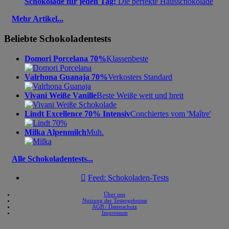
Schokolade für jeden Tag:
Die perfekte Hausschokolade
Mehr Artikel...
Beliebte Schokoladentests
Domori Porcelana 70%
Klassenbeste
Valrhona Guanaja 70%
Verkosters Standard
Vivani Weiße Vanille
Beste Weiße weit und breit
Lindt Excellence 70% Intensiv
Conchiertes vom 'Maître'
Milka Alpenmilch
Muh.
Alle Schokoladentests...

Feed: Schokoladen-Tests
Über uns
Nutzung der Testergebnisse
AGB / Datenschutz
Impressum