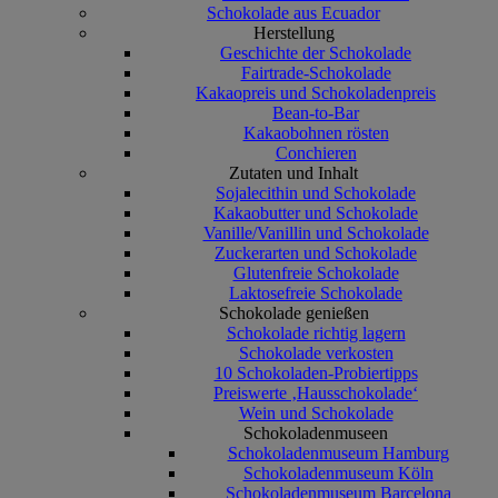
Schokolade aus Ecuador
Herstellung
Geschichte der Schokolade
Fairtrade-Schokolade
Kakaopreis und Schokoladenpreis
Bean-to-Bar
Kakaobohnen rösten
Conchieren
Zutaten und Inhalt
Sojalecithin und Schokolade
Kakaobutter und Schokolade
Vanille/Vanillin und Schokolade
Zuckerarten und Schokolade
Glutenfreie Schokolade
Laktosefreie Schokolade
Schokolade genießen
Schokolade richtig lagern
Schokolade verkosten
10 Schokoladen-Probiertipps
Preiswerte ‚Hausschokolade‘
Wein und Schokolade
Schokoladenmuseen
Schokoladenmuseum Hamburg
Schokoladenmuseum Köln
Schokoladenmuseum Barcelona