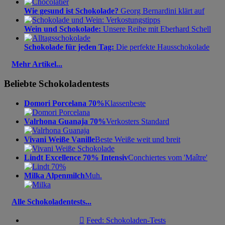
Wie gesund ist Schokolade?
Georg Bernardini klärt auf
Wein und Schokolade:
Unsere Reihe mit Eberhard Schell
Schokolade für jeden Tag:
Die perfekte Hausschokolade
Mehr Artikel...
Beliebte Schokoladentests
Domori Porcelana 70%
Klassenbeste
Valrhona Guanaja 70%
Verkosters Standard
Vivani Weiße Vanille
Beste Weiße weit und breit
Lindt Excellence 70% Intensiv
Conchiertes vom 'Maître'
Milka Alpenmilch
Muh.
Alle Schokoladentests...

Feed: Schokoladen-Tests