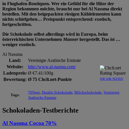
in Flughafen-Boutiquen. Wer ein Gefühl für die Hitze der
Region bekommen möchte, braucht nur bei Al Nassma direkt
bestellen. Mit den beigepackten riesigen Kühlelementen kann
nichts schiefgehen… Preispunkt entsprechend: exotisch,
fortgeschritten.
Die Schokolade selbst allerdings wird in Europa, beim
österreichischen Unternehmen
Manner
hergestellt. Das ist …
weniger exotisch.
Al Nassma
Land:
Vereinigte Arabische Emirate
Website:
http://www.al-nasma.com/
Ladenpreis:
Ø €7.41/100g
Bewertung:
Ø 75 Chclt.net-Punkte
WIE WIR TESTEN
70%ige
,
Dunkle Schokolade
,
Milchschokolade
,
Vereinigte
Tags:
Arabische Emirate
Schokoladen-Testberichte
Al Nassma Cocoa 70%