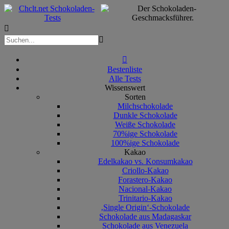



Bestenliste
Alle Tests
Wissenswert
Sorten
Milchschokolade
Dunkle Schokolade
Weiße Schokolade
70%ige Schokolade
100%ige Schokolade
Kakao
Edelkakao vs. Konsumkakao
Criollo-Kakao
Forastero-Kakao
Nacional-Kakao
Trinitario-Kakao
‚Single Origin‘-Schokolade
Schokolade aus Madagaskar
Schokolade aus Venezuela