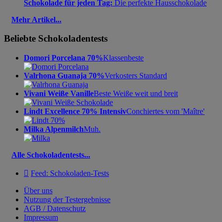
Schokolade für jeden Tag:
Die perfekte Hausschokolade
Mehr Artikel...
Beliebte Schokoladentests
Domori Porcelana 70%
Klassenbeste
Valrhona Guanaja 70%
Verkosters Standard
Vivani Weiße Vanille
Beste Weiße weit und breit
Lindt Excellence 70% Intensiv
Conchiertes vom 'Maître'
Milka Alpenmilch
Muh.
Alle Schokoladentests...

Feed: Schokoladen-Tests
Über uns
Nutzung der Testergebnisse
AGB / Datenschutz
Impressum