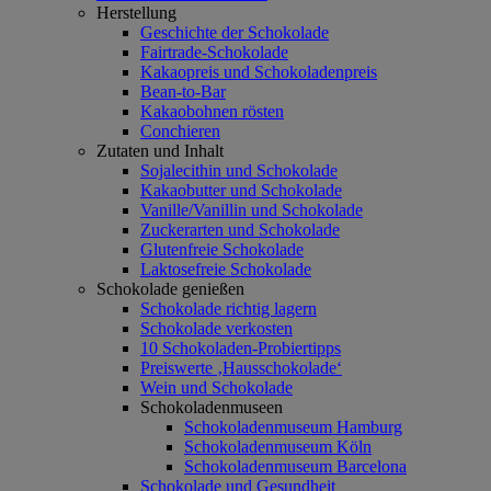
Herstellung
Geschichte der Schokolade
Fairtrade-Schokolade
Kakaopreis und Schokoladenpreis
Bean-to-Bar
Kakaobohnen rösten
Conchieren
Zutaten und Inhalt
Sojalecithin und Schokolade
Kakaobutter und Schokolade
Vanille/Vanillin und Schokolade
Zuckerarten und Schokolade
Glutenfreie Schokolade
Laktosefreie Schokolade
Schokolade genießen
Schokolade richtig lagern
Schokolade verkosten
10 Schokoladen-Probiertipps
Preiswerte ‚Hausschokolade‘
Wein und Schokolade
Schokoladenmuseen
Schokoladenmuseum Hamburg
Schokoladenmuseum Köln
Schokoladenmuseum Barcelona
Schokolade und Gesundheit