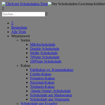



Bestenliste
Alle Tests
Wissenswert
Sorten
Milchschokolade
Dunkle Schokolade
Weiße Schokolade
70%ige Schokolade
100%ige Schokolade
Kakao
Edelkakao vs. Konsumkakao
Criollo-Kakao
Forastero-Kakao
Nacional-Kakao
Trinitario-Kakao
‚Single Origin‘-Schokolade
Schokolade aus Madagaskar
Schokolade aus Venezuela
Schokolade aus Ecuador