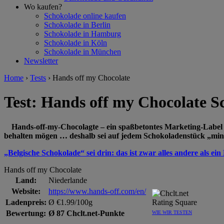
Wo kaufen?
Schokolade online kaufen
Schokolade in Berlin
Schokolade in Hamburg
Schokolade in Köln
Schokolade in München
Newsletter
Home
›
Tests
›
Hands off my Chocolate
Test: Hands off my Chocolate S
Hands-off-my-Chocolagte – ein spaßbetontes Marketing-Label au
behalten mögen … deshalb sei auf jedem Schokoladenstück „mine
„Belgische Schokolade“ sei drin: das ist zwar alles andere als ein
Hands off my Chocolate
Land:
Niederlande
Website:
https://www.hands-off.com/en/
Ladenpreis:
Ø €1.99/100g
Bewertung:
Ø 87 Chclt.net-Punkte
WIE WIR TESTEN