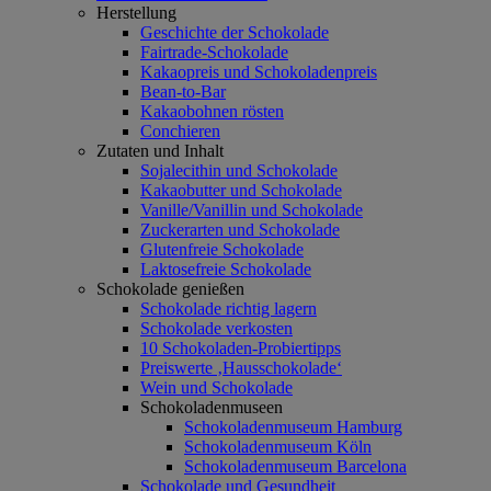
Herstellung
Geschichte der Schokolade
Fairtrade-Schokolade
Kakaopreis und Schokoladenpreis
Bean-to-Bar
Kakaobohnen rösten
Conchieren
Zutaten und Inhalt
Sojalecithin und Schokolade
Kakaobutter und Schokolade
Vanille/Vanillin und Schokolade
Zuckerarten und Schokolade
Glutenfreie Schokolade
Laktosefreie Schokolade
Schokolade genießen
Schokolade richtig lagern
Schokolade verkosten
10 Schokoladen-Probiertipps
Preiswerte ‚Hausschokolade‘
Wein und Schokolade
Schokoladenmuseen
Schokoladenmuseum Hamburg
Schokoladenmuseum Köln
Schokoladenmuseum Barcelona
Schokolade und Gesundheit