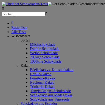



Bestenliste
Alle Tests
Wissenswert
Sorten
Milchschokolade
Dunkle Schokolade
Weiße Schokolade
70%ige Schokolade
100%ige Schokolade
Kakao
Edelkakao vs. Konsumkakao
Criollo-Kakao
Forastero-Kakao
Nacional-Kakao
Trinitario-Kakao
‚Single Origin‘-Schokolade
Schokolade aus Madagaskar
Schokolade aus Venezuela
Schokolade aus Ecuador