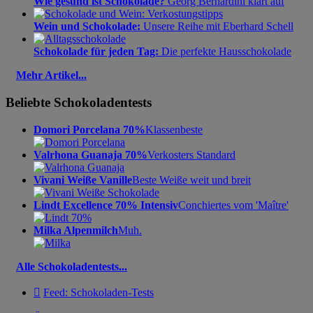
Wie gesund ist Schokolade?
Georg Bernardini klärt auf
Wein und Schokolade:
Unsere Reihe mit Eberhard Schell
Schokolade für jeden Tag:
Die perfekte Hausschokolade
Mehr Artikel...
Beliebte Schokoladentests
Domori Porcelana 70%
Klassenbeste
Valrhona Guanaja 70%
Verkosters Standard
Vivani Weiße Vanille
Beste Weiße weit und breit
Lindt Excellence 70% Intensiv
Conchiertes vom 'Maître'
Milka Alpenmilch
Muh.
Alle Schokoladentests...

Feed: Schokoladen-Tests