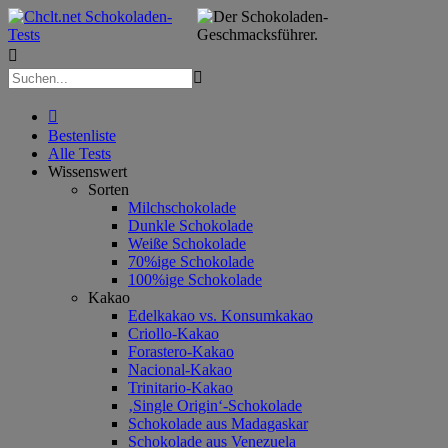



Bestenliste
Alle Tests
Wissenswert
Sorten
Milchschokolade
Dunkle Schokolade
Weiße Schokolade
70%ige Schokolade
100%ige Schokolade
Kakao
Edelkakao vs. Konsumkakao
Criollo-Kakao
Forastero-Kakao
Nacional-Kakao
Trinitario-Kakao
‚Single Origin‘-Schokolade
Schokolade aus Madagaskar
Schokolade aus Venezuela