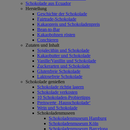
Schokolade aus Ecuador
Herstellung
Geschichte der Schokolade
Fairtrade-Schokolade
Kakaopreis und Schokoladenpreis
Bean-to-Bar
Kakaobohnen rösten
Conchieren
Zutaten und Inhalt
Sojalecithin und Schokolade
Kakaobutter und Schokolade
Vanille/Vanillin und Schokolade
Zuckerarten und Schokolade
Glutenfreie Schokolade
Laktosefreie Schokolade
Schokolade genießen
Schokolade richtig lagern
Schokolade verkosten
10 Schokoladen-Probiertipps
Preiswerte ‚Hausschokolade‘
Wein und Schokolade
Schokoladenmuseen
Schokoladenmuseum Hamburg
Schokoladenmuseum Köln
Schokoladenmuseum Barcelona