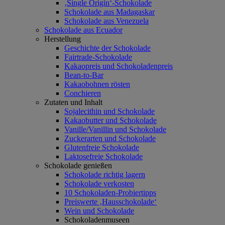
‚Single Origin‘-Schokolade
Schokolade aus Madagaskar
Schokolade aus Venezuela
Schokolade aus Ecuador
Herstellung
Geschichte der Schokolade
Fairtrade-Schokolade
Kakaopreis und Schokoladenpreis
Bean-to-Bar
Kakaobohnen rösten
Conchieren
Zutaten und Inhalt
Sojalecithin und Schokolade
Kakaobutter und Schokolade
Vanille/Vanillin und Schokolade
Zuckerarten und Schokolade
Glutenfreie Schokolade
Laktosefreie Schokolade
Schokolade genießen
Schokolade richtig lagern
Schokolade verkosten
10 Schokoladen-Probiertipps
Preiswerte ‚Hausschokolade‘
Wein und Schokolade
Schokoladenmuseen