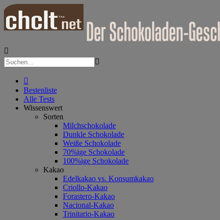



Bestenliste
Alle Tests
Wissenswert
Sorten
Milchschokolade
Dunkle Schokolade
Weiße Schokolade
70%ige Schokolade
100%ige Schokolade
Kakao
Edelkakao vs. Konsumkakao
Criollo-Kakao
Forastero-Kakao
Nacional-Kakao
Trinitario-Kakao