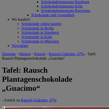
Schokoladenmuseum Hamburg
Schokoladenmuseum Köln
Schokoladenmuseum Barcelona
Schokolade und Gesundheit
Wo kaufen?
Schokolade online kaufen
Schokolade in Berlin
Schokolade in Hamburg
Schokolade in Köln
Schokolade in München
Newsletter
Startseite
›
Marken
›
Rausch
›
Rausch Guácimo, 47%
›
Tafel:
Rausch Plantagenschokolade „Guacimo“
Tafel: Rausch
Plantagenschokolade
„Guacimo“
‹ Zurück zu
Rausch Guácimo, 47%