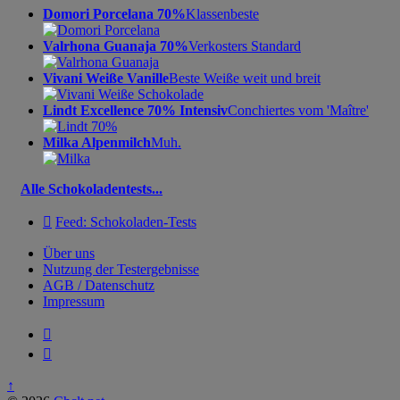
Domori Porcelana 70%
Klassenbeste
Valrhona Guanaja 70%
Verkosters Standard
Vivani Weiße Vanille
Beste Weiße weit und breit
Lindt Excellence 70% Intensiv
Conchiertes vom 'Maître'
Milka Alpenmilch
Muh.
Alle Schokoladentests...

Feed: Schokoladen-Tests
Über uns
Nutzung der Testergebnisse
AGB / Datenschutz
Impressum


↑