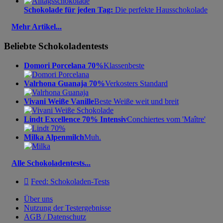
Schokolade für jeden Tag:
Die perfekte Hausschokolade
Mehr Artikel...
Beliebte Schokoladentests
Domori Porcelana 70%
Klassenbeste
Valrhona Guanaja 70%
Verkosters Standard
Vivani Weiße Vanille
Beste Weiße weit und breit
Lindt Excellence 70% Intensiv
Conchiertes vom 'Maître'
Milka Alpenmilch
Muh.
Alle Schokoladentests...

Feed: Schokoladen-Tests
Über uns
Nutzung der Testergebnisse
AGB / Datenschutz