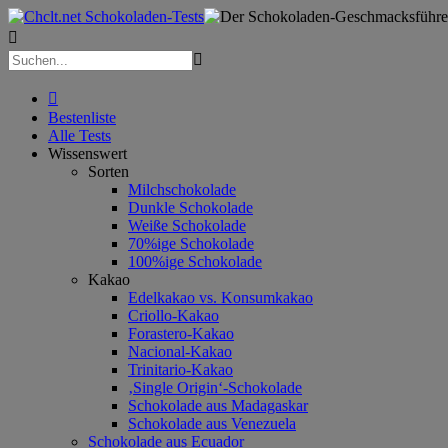



Bestenliste
Alle Tests
Wissenswert
Sorten
Milchschokolade
Dunkle Schokolade
Weiße Schokolade
70%ige Schokolade
100%ige Schokolade
Kakao
Edelkakao vs. Konsumkakao
Criollo-Kakao
Forastero-Kakao
Nacional-Kakao
Trinitario-Kakao
‚Single Origin‘-Schokolade
Schokolade aus Madagaskar
Schokolade aus Venezuela
Schokolade aus Ecuador