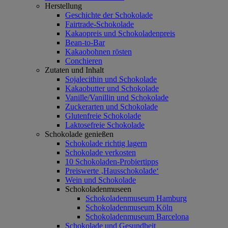
Herstellung
Geschichte der Schokolade
Fairtrade-Schokolade
Kakaopreis und Schokoladenpreis
Bean-to-Bar
Kakaobohnen rösten
Conchieren
Zutaten und Inhalt
Sojalecithin und Schokolade
Kakaobutter und Schokolade
Vanille/Vanillin und Schokolade
Zuckerarten und Schokolade
Glutenfreie Schokolade
Laktosefreie Schokolade
Schokolade genießen
Schokolade richtig lagern
Schokolade verkosten
10 Schokoladen-Probiertipps
Preiswerte ‚Hausschokolade‘
Wein und Schokolade
Schokoladenmuseen
Schokoladenmuseum Hamburg
Schokoladenmuseum Köln
Schokoladenmuseum Barcelona
Schokolade und Gesundheit