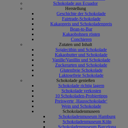
Schokolade aus Ecuador
Herstellung
Geschichte der Schokolade
Fairtrade-Schokolade
Kakaopreis und Schokoladenpreis
Bean-to-Bar
Kakaobohnen rösten
Conchieren
Zutaten und Inhalt
Sojalecithin und Schokolade
Kakaobutter und Schokolade
Vanille/Vanillin und Schokolade
Zuckerarten und Schokolade
Glutenfreie Schokolade
Laktosefreie Schokolade
Schokolade genießen
Schokolade richtig lagern
Schokolade verkosten
10 Schokoladen-Probiertipps
Preiswerte ‚Hausschokolade‘
Wein und Schokolade
Schokoladenmuseen
Schokoladenmuseum Hamburg
Schokoladenmuseum Köln
Schokoladenmuseum Barcelona