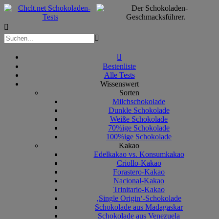



Bestenliste
Alle Tests
Wissenswert
Sorten
Milchschokolade
Dunkle Schokolade
Weiße Schokolade
70%ige Schokolade
100%ige Schokolade
Kakao
Edelkakao vs. Konsumkakao
Criollo-Kakao
Forastero-Kakao
Nacional-Kakao
Trinitario-Kakao
‚Single Origin‘-Schokolade
Schokolade aus Madagaskar
Schokolade aus Venezuela