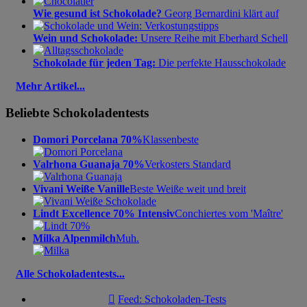
Wie gesund ist Schokolade?
Georg Bernardini klärt auf
Wein und Schokolade:
Unsere Reihe mit Eberhard Schell
Schokolade für jeden Tag:
Die perfekte Hausschokolade
Mehr Artikel...
Beliebte Schokoladentests
Domori Porcelana 70%
Klassenbeste
Valrhona Guanaja 70%
Verkosters Standard
Vivani Weiße Vanille
Beste Weiße weit und breit
Lindt Excellence 70% Intensiv
Conchiertes vom 'Maître'
Milka Alpenmilch
Muh.
Alle Schokoladentests...

Feed: Schokoladen-Tests