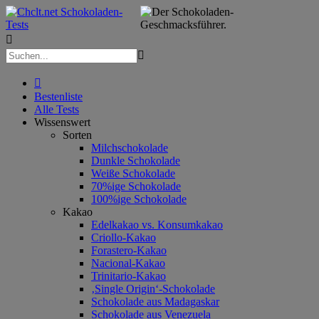



Bestenliste
Alle Tests
Wissenswert
Sorten
Milchschokolade
Dunkle Schokolade
Weiße Schokolade
70%ige Schokolade
100%ige Schokolade
Kakao
Edelkakao vs. Konsumkakao
Criollo-Kakao
Forastero-Kakao
Nacional-Kakao
Trinitario-Kakao
‚Single Origin‘-Schokolade
Schokolade aus Madagaskar
Schokolade aus Venezuela