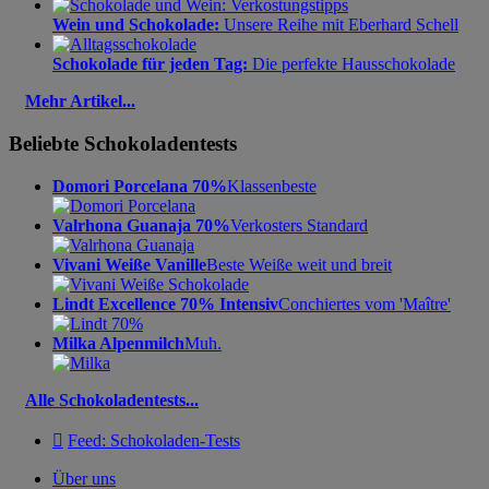
Wein und Schokolade:
Unsere Reihe mit Eberhard Schell
Schokolade für jeden Tag:
Die perfekte Hausschokolade
Mehr Artikel...
Beliebte Schokoladentests
Domori Porcelana 70%
Klassenbeste
Valrhona Guanaja 70%
Verkosters Standard
Vivani Weiße Vanille
Beste Weiße weit und breit
Lindt Excellence 70% Intensiv
Conchiertes vom 'Maître'
Milka Alpenmilch
Muh.
Alle Schokoladentests...

Feed: Schokoladen-Tests
Über uns