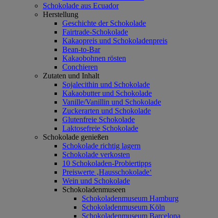
Schokolade aus Ecuador
Herstellung
Geschichte der Schokolade
Fairtrade-Schokolade
Kakaopreis und Schokoladenpreis
Bean-to-Bar
Kakaobohnen rösten
Conchieren
Zutaten und Inhalt
Sojalecithin und Schokolade
Kakaobutter und Schokolade
Vanille/Vanillin und Schokolade
Zuckerarten und Schokolade
Glutenfreie Schokolade
Laktosefreie Schokolade
Schokolade genießen
Schokolade richtig lagern
Schokolade verkosten
10 Schokoladen-Probiertipps
Preiswerte ‚Hausschokolade‘
Wein und Schokolade
Schokoladenmuseen
Schokoladenmuseum Hamburg
Schokoladenmuseum Köln
Schokoladenmuseum Barcelona