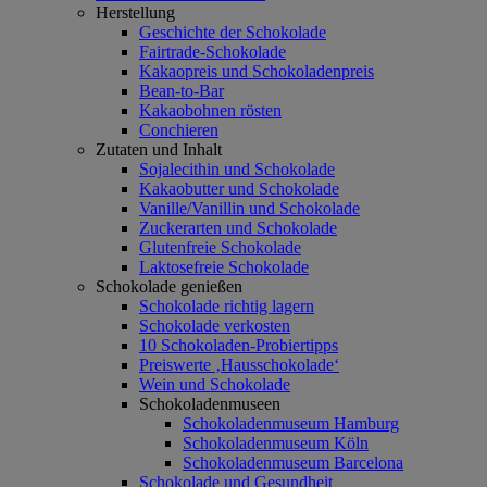
Herstellung
Geschichte der Schokolade
Fairtrade-Schokolade
Kakaopreis und Schokoladenpreis
Bean-to-Bar
Kakaobohnen rösten
Conchieren
Zutaten und Inhalt
Sojalecithin und Schokolade
Kakaobutter und Schokolade
Vanille/Vanillin und Schokolade
Zuckerarten und Schokolade
Glutenfreie Schokolade
Laktosefreie Schokolade
Schokolade genießen
Schokolade richtig lagern
Schokolade verkosten
10 Schokoladen-Probiertipps
Preiswerte ‚Hausschokolade‘
Wein und Schokolade
Schokoladenmuseen
Schokoladenmuseum Hamburg
Schokoladenmuseum Köln
Schokoladenmuseum Barcelona
Schokolade und Gesundheit