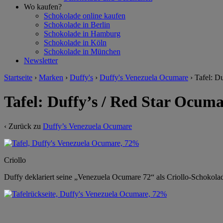
Wo kaufen?
Schokolade online kaufen
Schokolade in Berlin
Schokolade in Hamburg
Schokolade in Köln
Schokolade in München
Newsletter
Startseite
›
Marken
›
Duffy's
›
Duffy's Venezuela Ocumare
›
Tafel: D
Tafel: Duffy’s / Red Star Ocum
‹ Zurück zu
Duffy’s Venezuela Ocumare
Criollo
Duffy deklariert seine „Venezuela Ocumare 72“ als Criollo-Schokolade