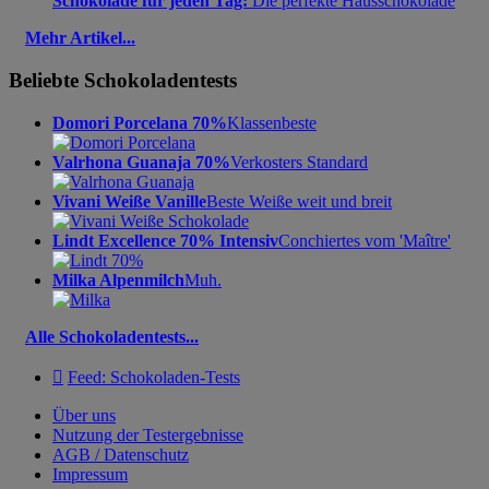
Schokolade für jeden Tag:
Die perfekte Hausschokolade
Mehr Artikel...
Beliebte Schokoladentests
Domori Porcelana 70%
Klassenbeste
Valrhona Guanaja 70%
Verkosters Standard
Vivani Weiße Vanille
Beste Weiße weit und breit
Lindt Excellence 70% Intensiv
Conchiertes vom 'Maître'
Milka Alpenmilch
Muh.
Alle Schokoladentests...

Feed: Schokoladen-Tests
Über uns
Nutzung der Testergebnisse
AGB / Datenschutz
Impressum