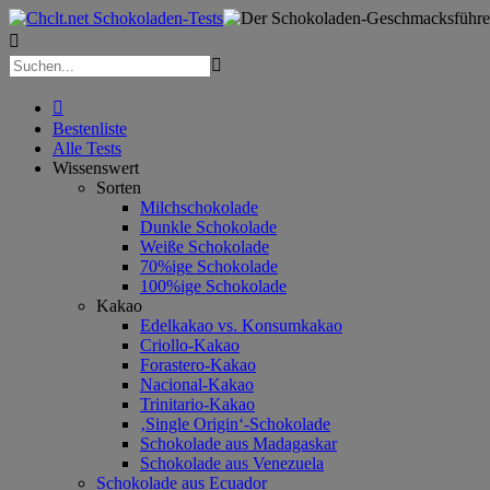



Bestenliste
Alle Tests
Wissenswert
Sorten
Milchschokolade
Dunkle Schokolade
Weiße Schokolade
70%ige Schokolade
100%ige Schokolade
Kakao
Edelkakao vs. Konsumkakao
Criollo-Kakao
Forastero-Kakao
Nacional-Kakao
Trinitario-Kakao
‚Single Origin‘-Schokolade
Schokolade aus Madagaskar
Schokolade aus Venezuela
Schokolade aus Ecuador