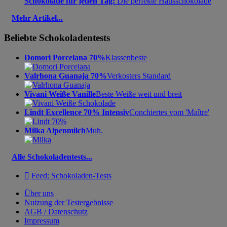
Schokolade für jeden Tag:
Die perfekte Hausschokolade
Mehr Artikel...
Beliebte Schokoladentests
Domori Porcelana 70%
Klassenbeste
Valrhona Guanaja 70%
Verkosters Standard
Vivani Weiße Vanille
Beste Weiße weit und breit
Lindt Excellence 70% Intensiv
Conchiertes vom 'Maître'
Milka Alpenmilch
Muh.
Alle Schokoladentests...

Feed: Schokoladen-Tests
Über uns
Nutzung der Testergebnisse
AGB / Datenschutz
Impressum