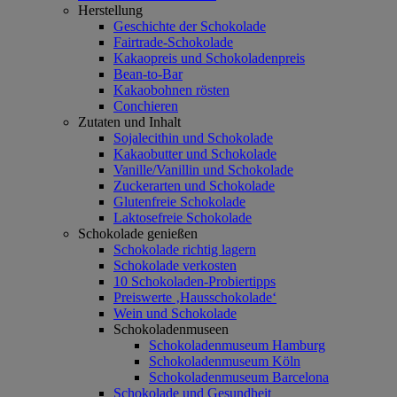
Herstellung
Geschichte der Schokolade
Fairtrade-Schokolade
Kakaopreis und Schokoladenpreis
Bean-to-Bar
Kakaobohnen rösten
Conchieren
Zutaten und Inhalt
Sojalecithin und Schokolade
Kakaobutter und Schokolade
Vanille/Vanillin und Schokolade
Zuckerarten und Schokolade
Glutenfreie Schokolade
Laktosefreie Schokolade
Schokolade genießen
Schokolade richtig lagern
Schokolade verkosten
10 Schokoladen-Probiertipps
Preiswerte ‚Hausschokolade‘
Wein und Schokolade
Schokoladenmuseen
Schokoladenmuseum Hamburg
Schokoladenmuseum Köln
Schokoladenmuseum Barcelona
Schokolade und Gesundheit