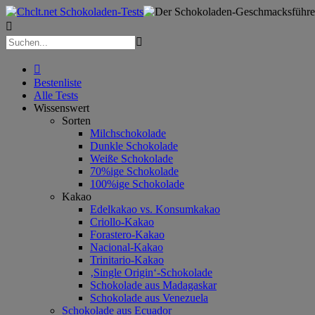



Bestenliste
Alle Tests
Wissenswert
Sorten
Milchschokolade
Dunkle Schokolade
Weiße Schokolade
70%ige Schokolade
100%ige Schokolade
Kakao
Edelkakao vs. Konsumkakao
Criollo-Kakao
Forastero-Kakao
Nacional-Kakao
Trinitario-Kakao
‚Single Origin‘-Schokolade
Schokolade aus Madagaskar
Schokolade aus Venezuela
Schokolade aus Ecuador