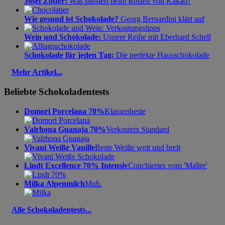
Josef Zotter:
Was passiert beim Rösten von Kakao?
Wie gesund ist Schokolade?
Georg Bernardini klärt auf
Wein und Schokolade:
Unsere Reihe mit Eberhard Schell
Schokolade für jeden Tag:
Die perfekte Hausschokolade
Mehr Artikel...
Beliebte Schokoladentests
Domori Porcelana 70%
Klassenbeste
Valrhona Guanaja 70%
Verkosters Standard
Vivani Weiße Vanille
Beste Weiße weit und breit
Lindt Excellence 70% Intensiv
Conchiertes vom 'Maître'
Milka Alpenmilch
Muh.
Alle Schokoladentests...