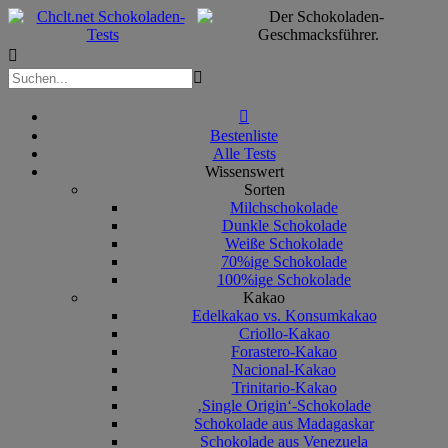



Bestenliste
Alle Tests
Wissenswert
Sorten
Milchschokolade
Dunkle Schokolade
Weiße Schokolade
70%ige Schokolade
100%ige Schokolade
Kakao
Edelkakao vs. Konsumkakao
Criollo-Kakao
Forastero-Kakao
Nacional-Kakao
Trinitario-Kakao
‚Single Origin‘-Schokolade
Schokolade aus Madagaskar
Schokolade aus Venezuela