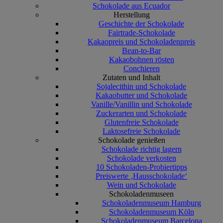
Schokolade aus Ecuador
Herstellung
Geschichte der Schokolade
Fairtrade-Schokolade
Kakaopreis und Schokoladenpreis
Bean-to-Bar
Kakaobohnen rösten
Conchieren
Zutaten und Inhalt
Sojalecithin und Schokolade
Kakaobutter und Schokolade
Vanille/Vanillin und Schokolade
Zuckerarten und Schokolade
Glutenfreie Schokolade
Laktosefreie Schokolade
Schokolade genießen
Schokolade richtig lagern
Schokolade verkosten
10 Schokoladen-Probiertipps
Preiswerte ‚Hausschokolade‘
Wein und Schokolade
Schokoladenmuseen
Schokoladenmuseum Hamburg
Schokoladenmuseum Köln
Schokoladenmuseum Barcelona