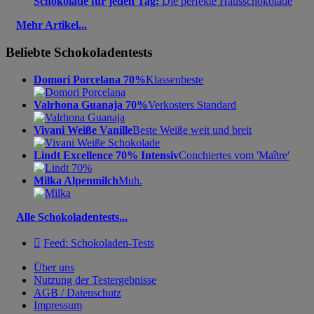
Schokolade für jeden Tag:
Die perfekte Hausschokolade
Mehr Artikel...
Beliebte Schokoladentests
Domori Porcelana 70%
Klassenbeste
Valrhona Guanaja 70%
Verkosters Standard
Vivani Weiße Vanille
Beste Weiße weit und breit
Lindt Excellence 70% Intensiv
Conchiertes vom 'Maître'
Milka Alpenmilch
Muh.
Alle Schokoladentests...

Feed: Schokoladen-Tests
Über uns
Nutzung der Testergebnisse
AGB / Datenschutz
Impressum