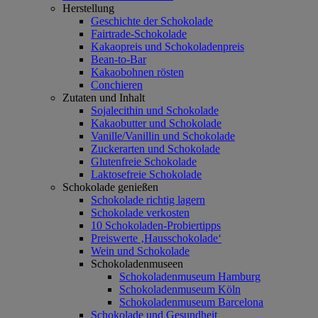
Herstellung
Geschichte der Schokolade
Fairtrade-Schokolade
Kakaopreis und Schokoladenpreis
Bean-to-Bar
Kakaobohnen rösten
Conchieren
Zutaten und Inhalt
Sojalecithin und Schokolade
Kakaobutter und Schokolade
Vanille/Vanillin und Schokolade
Zuckerarten und Schokolade
Glutenfreie Schokolade
Laktosefreie Schokolade
Schokolade genießen
Schokolade richtig lagern
Schokolade verkosten
10 Schokoladen-Probiertipps
Preiswerte ‚Hausschokolade‘
Wein und Schokolade
Schokoladenmuseen
Schokoladenmuseum Hamburg
Schokoladenmuseum Köln
Schokoladenmuseum Barcelona
Schokolade und Gesundheit