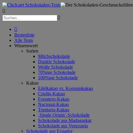



Bestenliste
Alle Tests
Wissenswert
Sorten
Milchschokolade
Dunkle Schokolade
Weiße Schokolade
70%ige Schokolade
100%ige Schokolade
Kakao
Edelkakao vs. Konsumkakao
Criollo-Kakao
Forastero-Kakao
Nacional-Kakao
Trinitario-Kakao
‚Single Origin‘-Schokolade
Schokolade aus Madagaskar
Schokolade aus Venezuela
Schokolade aus Ecuador