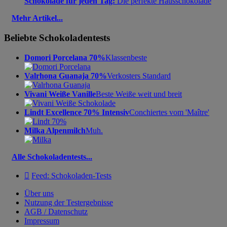
Schokolade für jeden Tag:
Die perfekte Hausschokolade
Mehr Artikel...
Beliebte Schokoladentests
Domori Porcelana 70%
Klassenbeste
Valrhona Guanaja 70%
Verkosters Standard
Vivani Weiße Vanille
Beste Weiße weit und breit
Lindt Excellence 70% Intensiv
Conchiertes vom 'Maître'
Milka Alpenmilch
Muh.
Alle Schokoladentests...

Feed: Schokoladen-Tests
Über uns
Nutzung der Testergebnisse
AGB / Datenschutz
Impressum