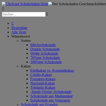



Bestenliste
Alle Tests
Wissenswert
Sorten
Milchschokolade
Dunkle Schokolade
Weiße Schokolade
70%ige Schokolade
100%ige Schokolade
Kakao
Edelkakao vs. Konsumkakao
Criollo-Kakao
Forastero-Kakao
Nacional-Kakao
Trinitario-Kakao
‚Single Origin‘-Schokolade
Schokolade aus Madagaskar
Schokolade aus Venezuela
Schokolade aus Ecuador