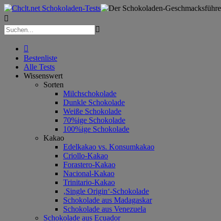



Bestenliste
Alle Tests
Wissenswert
Sorten
Milchschokolade
Dunkle Schokolade
Weiße Schokolade
70%ige Schokolade
100%ige Schokolade
Kakao
Edelkakao vs. Konsumkakao
Criollo-Kakao
Forastero-Kakao
Nacional-Kakao
Trinitario-Kakao
‚Single Origin‘-Schokolade
Schokolade aus Madagaskar
Schokolade aus Venezuela
Schokolade aus Ecuador