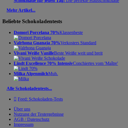
Schokolade für jeden Tag:
Die perfekte Hausschokolade
Mehr Artikel...
Beliebte Schokoladentests
Domori Porcelana 70%
Klassenbeste
Valrhona Guanaja 70%
Verkosters Standard
Vivani Weiße Vanille
Beste Weiße weit und breit
Lindt Excellence 70% Intensiv
Conchiertes vom 'Maître'
Milka Alpenmilch
Muh.
Alle Schokoladentests...

Feed: Schokoladen-Tests
Über uns
Nutzung der Testergebnisse
AGB / Datenschutz
Impressum