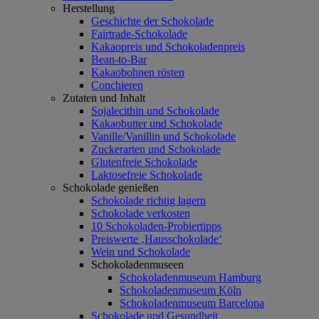
Herstellung
Geschichte der Schokolade
Fairtrade-Schokolade
Kakaopreis und Schokoladenpreis
Bean-to-Bar
Kakaobohnen rösten
Conchieren
Zutaten und Inhalt
Sojalecithin und Schokolade
Kakaobutter und Schokolade
Vanille/Vanillin und Schokolade
Zuckerarten und Schokolade
Glutenfreie Schokolade
Laktosefreie Schokolade
Schokolade genießen
Schokolade richtig lagern
Schokolade verkosten
10 Schokoladen-Probiertipps
Preiswerte ‚Hausschokolade‘
Wein und Schokolade
Schokoladenmuseen
Schokoladenmuseum Hamburg
Schokoladenmuseum Köln
Schokoladenmuseum Barcelona
Schokolade und Gesundheit