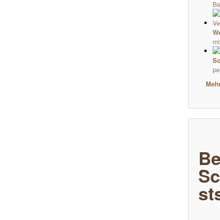
Be
We
mi
Sc
pe
Mehr 
Be
Sc
st