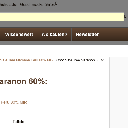


Wissenswert
Wo kaufen?
Newsletter
olate Tree Marañón Peru 60% Milk
›
Chocolate Tree Maranon 60%:
Maranon 60%:
 Peru 60% Milk
Teilbio