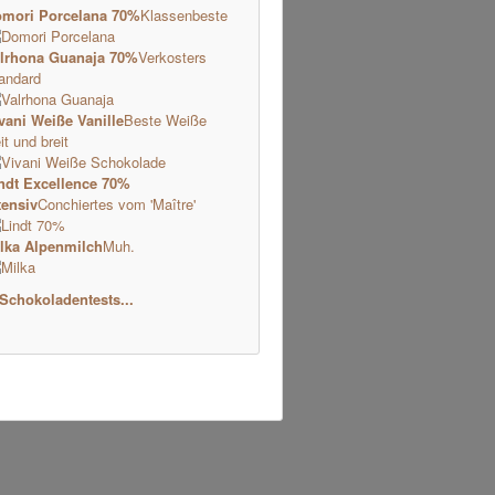
mori Porcelana 70%
Klassenbeste
lrhona Guanaja 70%
Verkosters
andard
vani Weiße Vanille
Beste Weiße
it und breit
ndt Excellence 70%
tensiv
Conchiertes vom 'Maître'
lka Alpenmilch
Muh.
 Schokoladentests...