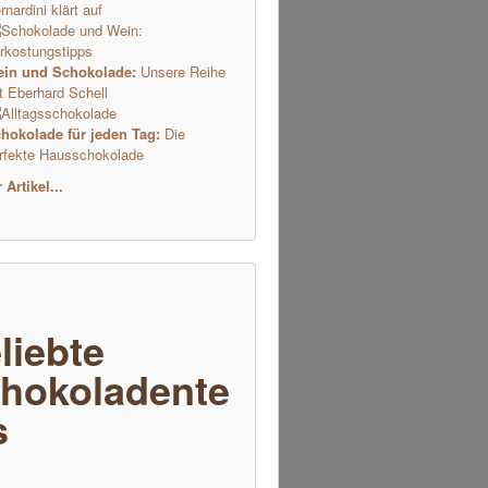
rnardini klärt auf
in und Schokolade:
Unsere Reihe
t Eberhard Schell
hokolade für jeden Tag:
Die
rfekte Hausschokolade
Artikel...
liebte
hokoladente
s