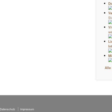
Do
Va
St
Vi
we
Li
In
Mi
Alle
 Datenschutz
Impressum