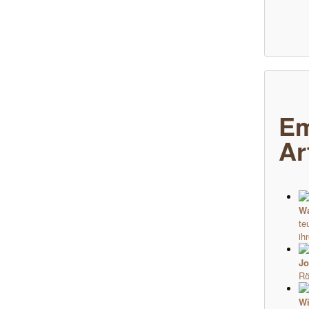
Em
Ar
Wa
te
ih
Jo
Rö
Wi