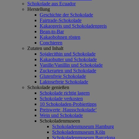
Schokolade aus Ecuador
Herstellung
Geschichte der Schokolade
Fairtrade-Schokolade
Kakaopreis und Schokoladenpreis
Bean-to-Bar
Kakaobohnen rösten
Conchieren
Zutaten und Inhalt
Sojalecithin und Schokolade
Kakaobutter und Schokolade
Vanille/Vanillin und Schokolade
Zuckerarten und Schokolade
Glutenfreie Schokolade
Laktosefreie Schokolade
Schokolade genießen
Schokolade richtig lagern
Schokolade verkosten
10 Schokoladen-Probiertipps
Preiswerte ‚Hausschokolade‘
Wein und Schokolade
Schokoladenmuseen
Schokoladenmuseum Hamburg
Schokoladenmuseum Köln
Schokoladenmuseum Barcelona