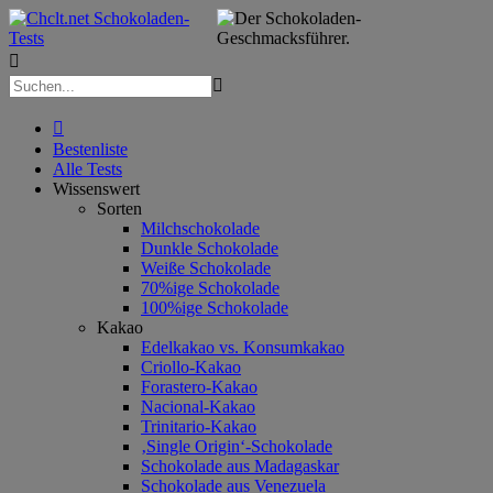



Bestenliste
Alle Tests
Wissenswert
Sorten
Milchschokolade
Dunkle Schokolade
Weiße Schokolade
70%ige Schokolade
100%ige Schokolade
Kakao
Edelkakao vs. Konsumkakao
Criollo-Kakao
Forastero-Kakao
Nacional-Kakao
Trinitario-Kakao
‚Single Origin‘-Schokolade
Schokolade aus Madagaskar
Schokolade aus Venezuela