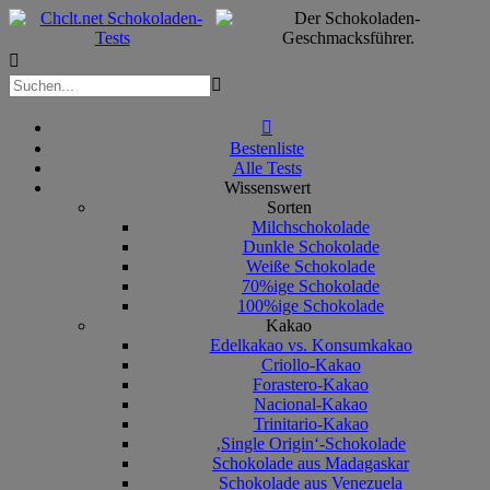



Bestenliste
Alle Tests
Wissenswert
Sorten
Milchschokolade
Dunkle Schokolade
Weiße Schokolade
70%ige Schokolade
100%ige Schokolade
Kakao
Edelkakao vs. Konsumkakao
Criollo-Kakao
Forastero-Kakao
Nacional-Kakao
Trinitario-Kakao
‚Single Origin‘-Schokolade
Schokolade aus Madagaskar
Schokolade aus Venezuela