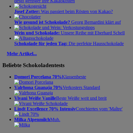
desto geringer ihre Kakaokosten
Josef Zotter:
Was passiert beim Rösten von Kakao?
Wie gesund ist Schokolade?
Georg Bernardini klärt auf
Wein und Schokolade:
Unsere Reihe mit Eberhard Schell
Schokolade für jeden Tag:
Die perfekte Hausschokolade
Mehr Artikel...
Beliebte Schokoladentests
Domori Porcelana 70%
Klassenbeste
Valrhona Guanaja 70%
Verkosters Standard
Vivani Weiße Vanille
Beste Weiße weit und breit
Lindt Excellence 70% Intensiv
Conchiertes vom 'Maître'
Milka Alpenmilch
Muh.