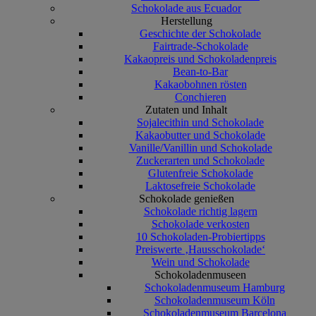
Schokolade aus Ecuador
Herstellung
Geschichte der Schokolade
Fairtrade-Schokolade
Kakaopreis und Schokoladenpreis
Bean-to-Bar
Kakaobohnen rösten
Conchieren
Zutaten und Inhalt
Sojalecithin und Schokolade
Kakaobutter und Schokolade
Vanille/Vanillin und Schokolade
Zuckerarten und Schokolade
Glutenfreie Schokolade
Laktosefreie Schokolade
Schokolade genießen
Schokolade richtig lagern
Schokolade verkosten
10 Schokoladen-Probiertipps
Preiswerte ‚Hausschokolade‘
Wein und Schokolade
Schokoladenmuseen
Schokoladenmuseum Hamburg
Schokoladenmuseum Köln
Schokoladenmuseum Barcelona