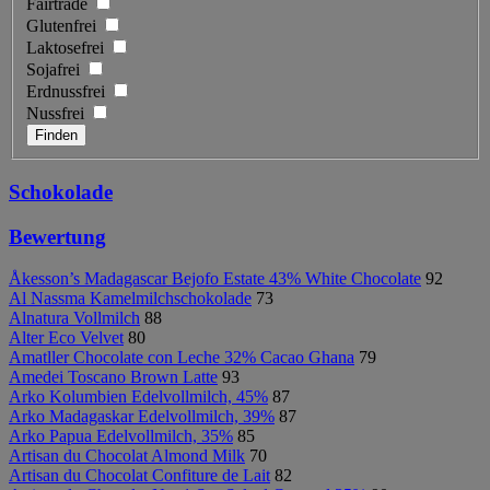
Fairtrade
Glutenfrei
Laktosefrei
Sojafrei
Erdnussfrei
Nussfrei
Schokolade
Bewertung
Åkesson’s Madagascar Bejofo Estate 43% White Chocolate
92
Al Nassma Kamelmilchschokolade
73
Alnatura Vollmilch
88
Alter Eco Velvet
80
Amatller Chocolate con Leche 32% Cacao Ghana
79
Amedei Toscano Brown Latte
93
Arko Kolumbien Edelvollmilch, 45%
87
Arko Madagaskar Edelvollmilch, 39%
87
Arko Papua Edelvollmilch, 35%
85
Artisan du Chocolat Almond Milk
70
Artisan du Chocolat Confiture de Lait
82