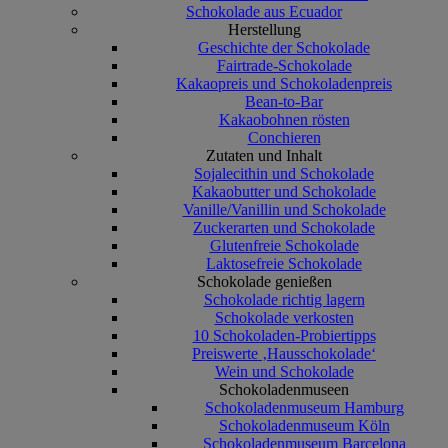
Schokolade aus Ecuador
Herstellung
Geschichte der Schokolade
Fairtrade-Schokolade
Kakaopreis und Schokoladenpreis
Bean-to-Bar
Kakaobohnen rösten
Conchieren
Zutaten und Inhalt
Sojalecithin und Schokolade
Kakaobutter und Schokolade
Vanille/Vanillin und Schokolade
Zuckerarten und Schokolade
Glutenfreie Schokolade
Laktosefreie Schokolade
Schokolade genießen
Schokolade richtig lagern
Schokolade verkosten
10 Schokoladen-Probiertipps
Preiswerte ‚Hausschokolade‘
Wein und Schokolade
Schokoladenmuseen
Schokoladenmuseum Hamburg
Schokoladenmuseum Köln
Schokoladenmuseum Barcelona