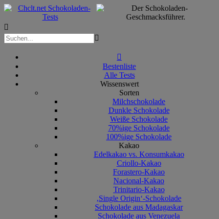



Bestenliste
Alle Tests
Wissenswert
Sorten
Milchschokolade
Dunkle Schokolade
Weiße Schokolade
70%ige Schokolade
100%ige Schokolade
Kakao
Edelkakao vs. Konsumkakao
Criollo-Kakao
Forastero-Kakao
Nacional-Kakao
Trinitario-Kakao
‚Single Origin‘-Schokolade
Schokolade aus Madagaskar
Schokolade aus Venezuela