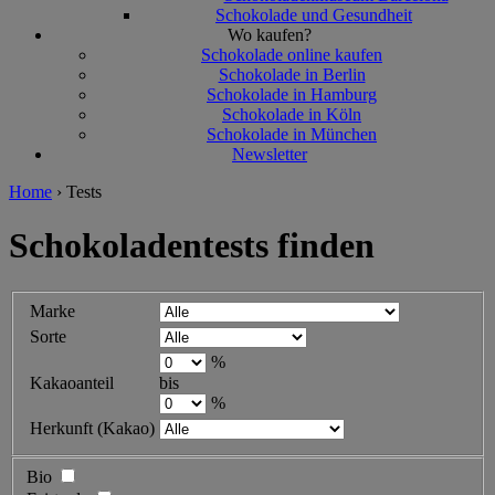
Schokolade und Gesundheit
Wo kaufen?
Schokolade online kaufen
Schokolade in Berlin
Schokolade in Hamburg
Schokolade in Köln
Schokolade in München
Newsletter
Home
›
Tests
Schokoladentests finden
Marke
Sorte
%
Kakaoanteil
bis
%
Herkunft (Kakao)
Bio