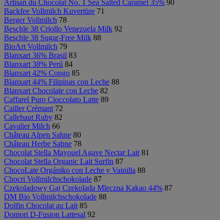
Artisan du Chocolat No. 1 Sea Salted Caramel 35%
90
Backfee Vollmilch Kuvertüre
71
Berger Vollmilch
78
Beschle 38 Criollo Venezuela Milk
92
Beschle 38 Sugar-Free Milk
88
BioArt Vollmilch
79
Blanxart 36% Brasil
83
Blanxart 38% Perú
84
Blanxart 42% Congo
85
Blanxart 44% Filipinas con Leche
88
Blanxart Chocolate con Leche
82
Caffarel Puro Cioccolato Latte
89
Cailler Crémant
72
Callebaut Ruby
82
Cavalier Milch
66
Château Alpen Sahne
80
Château Herbe Sahne
78
Chocolat Stella Mayouel Agave Nectar Lait
81
Chocolat Stella Organic Lait Surfin
87
ChocoLate Orgániko con Leche y Vainilla
88
Chocri Vollmilchschokolade
87
Czekoladowy Gaj Czekolada Mleczna Kakao 44%
87
DM Bio Vollmilchschokolade
88
Dolfin Chocolat au Lait
85
Domori D-Fusion Lattesal
92