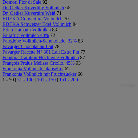
Domori Fior di Sale
92
Dr. Oetker Kuvertüre Vollmilch
66
Dr. Oetker Kuvertüre Weiß
71
EDEKA Couverture Vollmilch
70
EDEKA Schweizer Edel-Vollmilch
84
Erich Hamann Vollmilch
83
Fairafric Vollmilch 43%
72
Fairglobe Vollmilch-Schokolade, 32%
83
Favarger Chocolat au Lait
78
Favarger Recette N° 301 Lait Extra Fin
77
Feodora Tradition Hochfeine Vollmilch
87
François Pralus Mélissa Criollo, 45%
93
Frankonia Vollmilch laktosefrei
65
Frankonia Vollmilch mit Fruchtzucker
66
1 - 50
|
51 - 100
|
101 - 150
|
151 - 200
Anzeige