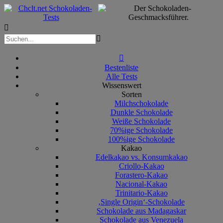



Bestenliste
Alle Tests
Wissenswert
Sorten
Milchschokolade
Dunkle Schokolade
Weiße Schokolade
70%ige Schokolade
100%ige Schokolade
Kakao
Edelkakao vs. Konsumkakao
Criollo-Kakao
Forastero-Kakao
Nacional-Kakao
Trinitario-Kakao
‚Single Origin‘-Schokolade
Schokolade aus Madagaskar
Schokolade aus Venezuela