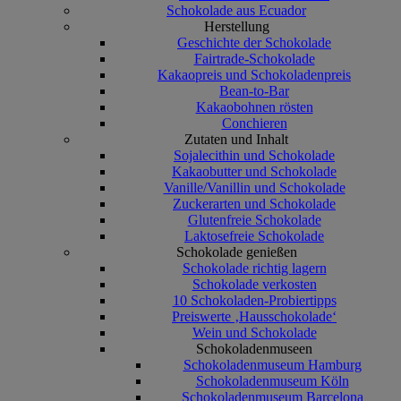
Schokolade aus Ecuador
Herstellung
Geschichte der Schokolade
Fairtrade-Schokolade
Kakaopreis und Schokoladenpreis
Bean-to-Bar
Kakaobohnen rösten
Conchieren
Zutaten und Inhalt
Sojalecithin und Schokolade
Kakaobutter und Schokolade
Vanille/Vanillin und Schokolade
Zuckerarten und Schokolade
Glutenfreie Schokolade
Laktosefreie Schokolade
Schokolade genießen
Schokolade richtig lagern
Schokolade verkosten
10 Schokoladen-Probiertipps
Preiswerte ‚Hausschokolade‘
Wein und Schokolade
Schokoladenmuseen
Schokoladenmuseum Hamburg
Schokoladenmuseum Köln
Schokoladenmuseum Barcelona