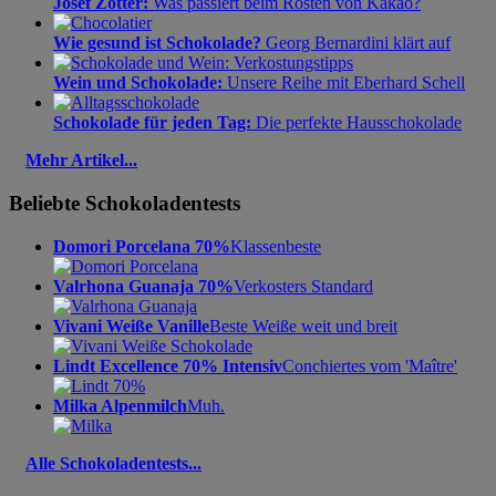
Josef Zotter:
Was passiert beim Rösten von Kakao?
Wie gesund ist Schokolade?
Georg Bernardini klärt auf
Wein und Schokolade:
Unsere Reihe mit Eberhard Schell
Schokolade für jeden Tag:
Die perfekte Hausschokolade
Mehr Artikel...
Beliebte Schokoladentests
Domori Porcelana 70%
Klassenbeste
Valrhona Guanaja 70%
Verkosters Standard
Vivani Weiße Vanille
Beste Weiße weit und breit
Lindt Excellence 70% Intensiv
Conchiertes vom 'Maître'
Milka Alpenmilch
Muh.
Alle Schokoladentests...