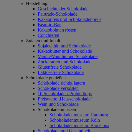
Herstellung
Geschichte der Schokolade
Fairtrade-Schokolade
Kakaopreis und Schokoladenpreis
Bean-to-Bar
Kakaobohnen rösten
Conchieren
Zutaten und Inhalt
Sojalecithin und Schokolade
Kakaobutter und Schokolade
Vanille/Vanillin und Schokolade
Zuckerarten und Schokolade
Glutenfreie Schokolade
Laktosefreie Schokolade
Schokolade genießen
Schokolade richtig lagern
Schokolade verkosten
10 Schokoladen-Probiertipps
Preiswerte ‚Hausschokolade‘
Wein und Schokolade
Schokoladenmuseen
Schokoladenmuseum Hamburg
Schokoladenmuseum Köln
Schokoladenmuseum Barcelona
Schokolade und Gesundheit