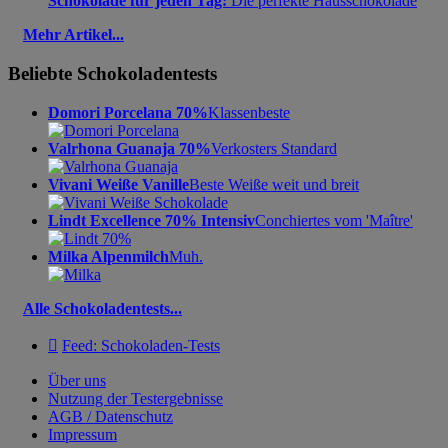
Schokolade für jeden Tag:
Die perfekte Hausschokolade
Mehr Artikel...
Beliebte Schokoladentests
Domori Porcelana 70%
Klassenbeste
Valrhona Guanaja 70%
Verkosters Standard
Vivani Weiße Vanille
Beste Weiße weit und breit
Lindt Excellence 70% Intensiv
Conchiertes vom 'Maître'
Milka Alpenmilch
Muh.
Alle Schokoladentests...

Feed: Schokoladen-Tests
Über uns
Nutzung der Testergebnisse
AGB / Datenschutz
Impressum