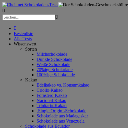



Bestenliste
Alle Tests
Wissenswert
Sorten
Milchschokolade
Dunkle Schokolade
Weiße Schokolade
70%ige Schokolade
100%ige Schokolade
Kakao
Edelkakao vs. Konsumkakao
Criollo-Kakao
Forastero-Kakao
Nacional-Kakao
Trinitario-Kakao
‚Single Origin‘-Schokolade
Schokolade aus Madagaskar
Schokolade aus Venezuela
Schokolade aus Ecuador