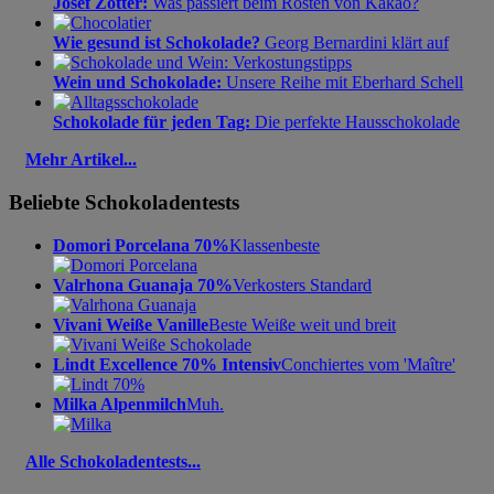
Josef Zotter:
Was passiert beim Rösten von Kakao?
Wie gesund ist Schokolade?
Georg Bernardini klärt auf
Wein und Schokolade:
Unsere Reihe mit Eberhard Schell
Schokolade für jeden Tag:
Die perfekte Hausschokolade
Mehr Artikel...
Beliebte Schokoladentests
Domori Porcelana 70%
Klassenbeste
Valrhona Guanaja 70%
Verkosters Standard
Vivani Weiße Vanille
Beste Weiße weit und breit
Lindt Excellence 70% Intensiv
Conchiertes vom 'Maître'
Milka Alpenmilch
Muh.
Alle Schokoladentests...