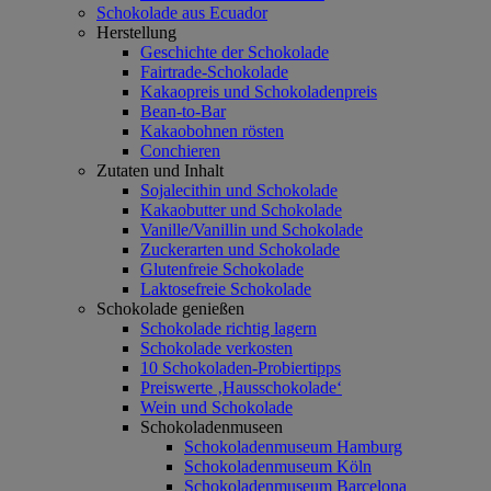
Schokolade aus Ecuador
Herstellung
Geschichte der Schokolade
Fairtrade-Schokolade
Kakaopreis und Schokoladenpreis
Bean-to-Bar
Kakaobohnen rösten
Conchieren
Zutaten und Inhalt
Sojalecithin und Schokolade
Kakaobutter und Schokolade
Vanille/Vanillin und Schokolade
Zuckerarten und Schokolade
Glutenfreie Schokolade
Laktosefreie Schokolade
Schokolade genießen
Schokolade richtig lagern
Schokolade verkosten
10 Schokoladen-Probiertipps
Preiswerte ‚Hausschokolade‘
Wein und Schokolade
Schokoladenmuseen
Schokoladenmuseum Hamburg
Schokoladenmuseum Köln
Schokoladenmuseum Barcelona