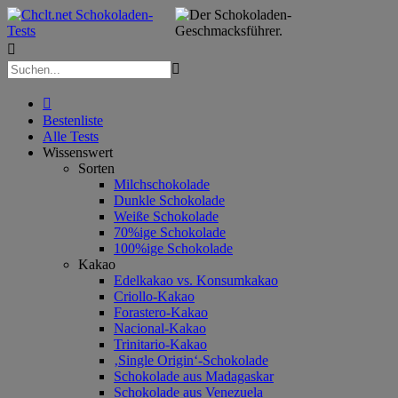



Bestenliste
Alle Tests
Wissenswert
Sorten
Milchschokolade
Dunkle Schokolade
Weiße Schokolade
70%ige Schokolade
100%ige Schokolade
Kakao
Edelkakao vs. Konsumkakao
Criollo-Kakao
Forastero-Kakao
Nacional-Kakao
Trinitario-Kakao
‚Single Origin‘-Schokolade
Schokolade aus Madagaskar
Schokolade aus Venezuela