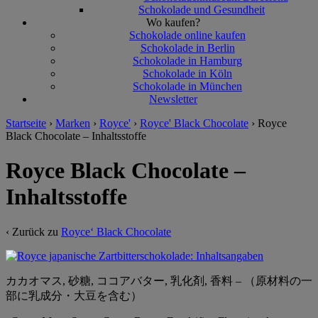
Schokolade und Gesundheit
Wo kaufen?
Schokolade online kaufen
Schokolade in Berlin
Schokolade in Hamburg
Schokolade in Köln
Schokolade in München
Newsletter
Startseite
›
Marken
›
Royce'
›
Royce' Black Chocolate
›
Royce
Black Chocolate – Inhaltsstoffe
Royce Black Chocolate –
Inhaltsstoffe
‹ Zurück zu
Royce‘ Black Chocolate
カカオマス, 砂糖, ココアバター, 乳化剤, 香料 – （原材料の一
部に乳成分・大豆を含む）