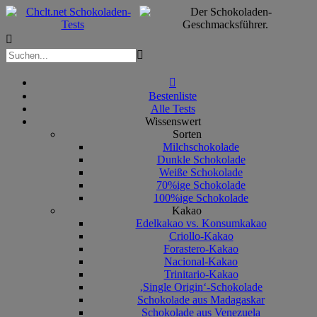



Bestenliste
Alle Tests
Wissenswert
Sorten
Milchschokolade
Dunkle Schokolade
Weiße Schokolade
70%ige Schokolade
100%ige Schokolade
Kakao
Edelkakao vs. Konsumkakao
Criollo-Kakao
Forastero-Kakao
Nacional-Kakao
Trinitario-Kakao
‚Single Origin‘-Schokolade
Schokolade aus Madagaskar
Schokolade aus Venezuela