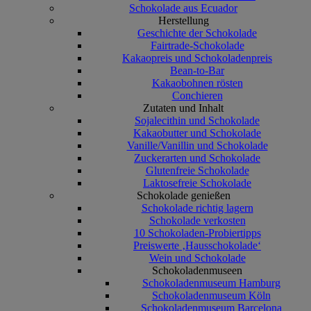
Schokolade aus Ecuador
Herstellung
Geschichte der Schokolade
Fairtrade-Schokolade
Kakaopreis und Schokoladenpreis
Bean-to-Bar
Kakaobohnen rösten
Conchieren
Zutaten und Inhalt
Sojalecithin und Schokolade
Kakaobutter und Schokolade
Vanille/Vanillin und Schokolade
Zuckerarten und Schokolade
Glutenfreie Schokolade
Laktosefreie Schokolade
Schokolade genießen
Schokolade richtig lagern
Schokolade verkosten
10 Schokoladen-Probiertipps
Preiswerte ‚Hausschokolade‘
Wein und Schokolade
Schokoladenmuseen
Schokoladenmuseum Hamburg
Schokoladenmuseum Köln
Schokoladenmuseum Barcelona