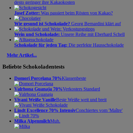
desto geringer ihre Kakaokosten
Josef Zotter:
Was passiert beim Rösten von Kakao?
Wie gesund ist Schokolade?
Georg Bernardini klärt auf
Wein und Schokolade:
Unsere Reihe mit Eberhard Schell
Schokolade für jeden Tag:
Die perfekte Hausschokolade
Mehr Artikel...
Beliebte Schokoladentests
Domori Porcelana 70%
Klassenbeste
Valrhona Guanaja 70%
Verkosters Standard
Vivani Weiße Vanille
Beste Weiße weit und breit
Lindt Excellence 70% Intensiv
Conchiertes vom 'Maître'
Milka Alpenmilch
Muh.