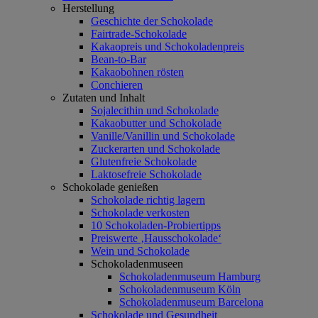
Herstellung
Geschichte der Schokolade
Fairtrade-Schokolade
Kakaopreis und Schokoladenpreis
Bean-to-Bar
Kakaobohnen rösten
Conchieren
Zutaten und Inhalt
Sojalecithin und Schokolade
Kakaobutter und Schokolade
Vanille/Vanillin und Schokolade
Zuckerarten und Schokolade
Glutenfreie Schokolade
Laktosefreie Schokolade
Schokolade genießen
Schokolade richtig lagern
Schokolade verkosten
10 Schokoladen-Probiertipps
Preiswerte ‚Hausschokolade‘
Wein und Schokolade
Schokoladenmuseen
Schokoladenmuseum Hamburg
Schokoladenmuseum Köln
Schokoladenmuseum Barcelona
Schokolade und Gesundheit