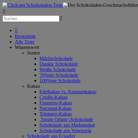



Bestenliste
Alle Tests
Wissenswert
Sorten
Milchschokolade
Dunkle Schokolade
Weiße Schokolade
70%ige Schokolade
100%ige Schokolade
Kakao
Edelkakao vs. Konsumkakao
Criollo-Kakao
Forastero-Kakao
Nacional-Kakao
Trinitario-Kakao
‚Single Origin‘-Schokolade
Schokolade aus Madagaskar
Schokolade aus Venezuela
Schokolade aus Ecuador