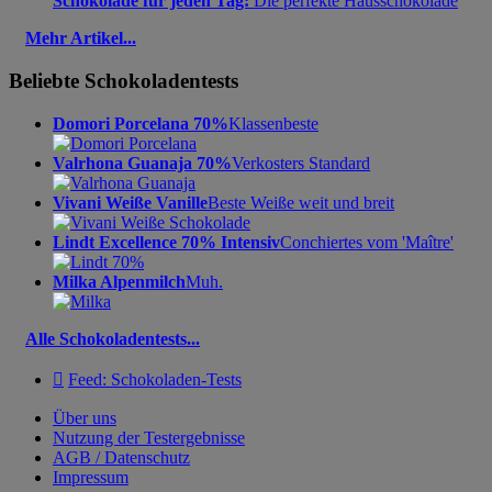
Schokolade für jeden Tag:
Die perfekte Hausschokolade
Mehr Artikel...
Beliebte Schokoladentests
Domori Porcelana 70%
Klassenbeste
Valrhona Guanaja 70%
Verkosters Standard
Vivani Weiße Vanille
Beste Weiße weit und breit
Lindt Excellence 70% Intensiv
Conchiertes vom 'Maître'
Milka Alpenmilch
Muh.
Alle Schokoladentests...

Feed: Schokoladen-Tests
Über uns
Nutzung der Testergebnisse
AGB / Datenschutz
Impressum