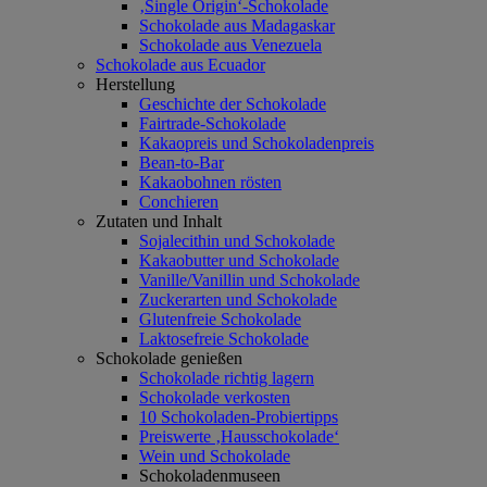
‚Single Origin‘-Schokolade
Schokolade aus Madagaskar
Schokolade aus Venezuela
Schokolade aus Ecuador
Herstellung
Geschichte der Schokolade
Fairtrade-Schokolade
Kakaopreis und Schokoladenpreis
Bean-to-Bar
Kakaobohnen rösten
Conchieren
Zutaten und Inhalt
Sojalecithin und Schokolade
Kakaobutter und Schokolade
Vanille/Vanillin und Schokolade
Zuckerarten und Schokolade
Glutenfreie Schokolade
Laktosefreie Schokolade
Schokolade genießen
Schokolade richtig lagern
Schokolade verkosten
10 Schokoladen-Probiertipps
Preiswerte ‚Hausschokolade‘
Wein und Schokolade
Schokoladenmuseen