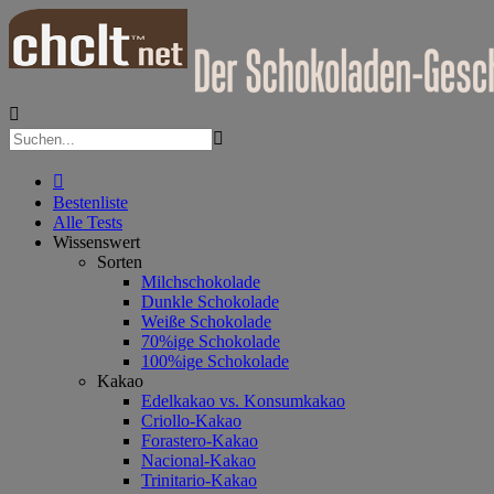



Bestenliste
Alle Tests
Wissenswert
Sorten
Milchschokolade
Dunkle Schokolade
Weiße Schokolade
70%ige Schokolade
100%ige Schokolade
Kakao
Edelkakao vs. Konsumkakao
Criollo-Kakao
Forastero-Kakao
Nacional-Kakao
Trinitario-Kakao