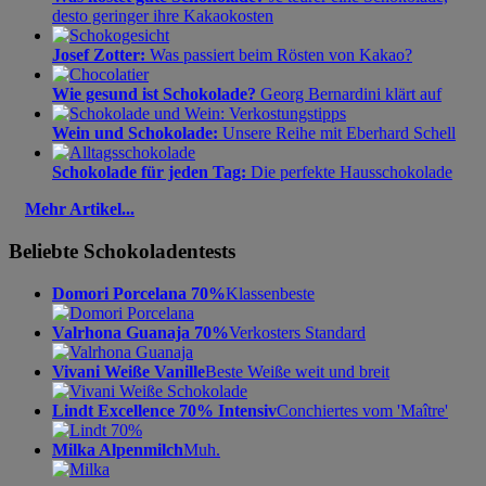
desto geringer ihre Kakaokosten
Josef Zotter:
Was passiert beim Rösten von Kakao?
Wie gesund ist Schokolade?
Georg Bernardini klärt auf
Wein und Schokolade:
Unsere Reihe mit Eberhard Schell
Schokolade für jeden Tag:
Die perfekte Hausschokolade
Mehr Artikel...
Beliebte Schokoladentests
Domori Porcelana 70%
Klassenbeste
Valrhona Guanaja 70%
Verkosters Standard
Vivani Weiße Vanille
Beste Weiße weit und breit
Lindt Excellence 70% Intensiv
Conchiertes vom 'Maître'
Milka Alpenmilch
Muh.