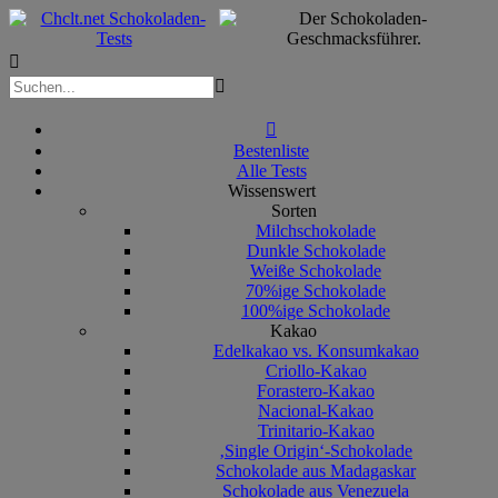



Bestenliste
Alle Tests
Wissenswert
Sorten
Milchschokolade
Dunkle Schokolade
Weiße Schokolade
70%ige Schokolade
100%ige Schokolade
Kakao
Edelkakao vs. Konsumkakao
Criollo-Kakao
Forastero-Kakao
Nacional-Kakao
Trinitario-Kakao
‚Single Origin‘-Schokolade
Schokolade aus Madagaskar
Schokolade aus Venezuela