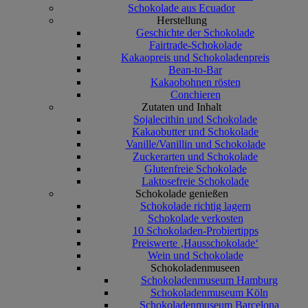
Schokolade aus Ecuador
Herstellung
Geschichte der Schokolade
Fairtrade-Schokolade
Kakaopreis und Schokoladenpreis
Bean-to-Bar
Kakaobohnen rösten
Conchieren
Zutaten und Inhalt
Sojalecithin und Schokolade
Kakaobutter und Schokolade
Vanille/Vanillin und Schokolade
Zuckerarten und Schokolade
Glutenfreie Schokolade
Laktosefreie Schokolade
Schokolade genießen
Schokolade richtig lagern
Schokolade verkosten
10 Schokoladen-Probiertipps
Preiswerte ‚Hausschokolade‘
Wein und Schokolade
Schokoladenmuseen
Schokoladenmuseum Hamburg
Schokoladenmuseum Köln
Schokoladenmuseum Barcelona