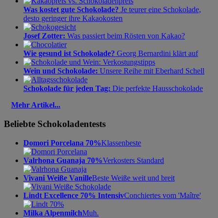
Was kostet gute Schokolade?
Je teurer eine Schokolade,
desto geringer ihre Kakaokosten
Josef Zotter:
Was passiert beim Rösten von Kakao?
Wie gesund ist Schokolade?
Georg Bernardini klärt auf
Wein und Schokolade:
Unsere Reihe mit Eberhard Schell
Schokolade für jeden Tag:
Die perfekte Hausschokolade
Mehr Artikel...
Beliebte Schokoladentests
Domori Porcelana 70%
Klassenbeste
Valrhona Guanaja 70%
Verkosters Standard
Vivani Weiße Vanille
Beste Weiße weit und breit
Lindt Excellence 70% Intensiv
Conchiertes vom 'Maître'
Milka Alpenmilch
Muh.