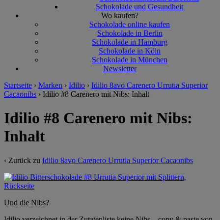
Schokolade und Gesundheit
Wo kaufen?
Schokolade online kaufen
Schokolade in Berlin
Schokolade in Hamburg
Schokolade in Köln
Schokolade in München
Newsletter
Startseite
›
Marken
›
Idilio
›
Idilio 8avo Carenero Urrutia Superior
Cacaonibs
›
Idilio #8 Carenero mit Nibs: Inhalt
Idilio #8 Carenero mit Nibs:
Inhalt
‹ Zurück zu
Idilio 8avo Carenero Urrutia Superior Cacaonibs
Und die Nibs?
Idilio verzeichnet in der Zutatenliste keine Nibs – copy & paste von