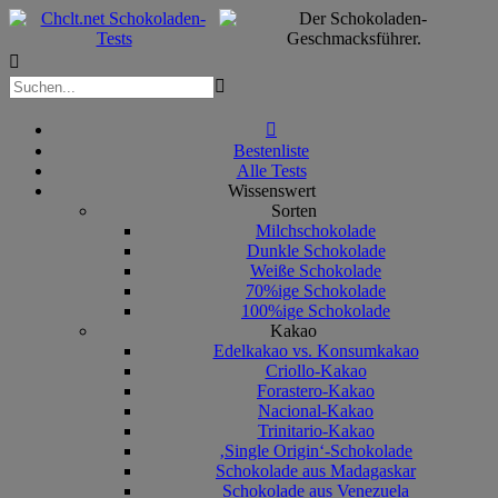



Bestenliste
Alle Tests
Wissenswert
Sorten
Milchschokolade
Dunkle Schokolade
Weiße Schokolade
70%ige Schokolade
100%ige Schokolade
Kakao
Edelkakao vs. Konsumkakao
Criollo-Kakao
Forastero-Kakao
Nacional-Kakao
Trinitario-Kakao
‚Single Origin‘-Schokolade
Schokolade aus Madagaskar
Schokolade aus Venezuela