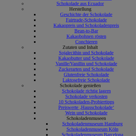
Schokolade aus Ecuador
Herstellung
Geschichte der Schokolade
Fairtrade-Schokolade
Kakaopreis und Schokoladenpreis
Bean-to-Bar
Kakaobohnen rösten
Conchieren
Zutaten und Inhalt
Sojalecithin und Schokolade
Kakaobutter und Schokolade
Vanille/Vanillin und Schokolade
Zuckerarten und Schokolade
Glutenfreie Schokolade
Laktosefreie Schokolade
Schokolade genießen
Schokolade richtig lagern
Schokolade verkosten
10 Schokoladen-Probiertipps
Preiswerte ‚Hausschokolade‘
Wein und Schokolade
Schokoladenmuseen
Schokoladenmuseum Hamburg
Schokoladenmuseum Köln
Schokoladenmuseum Barcelona