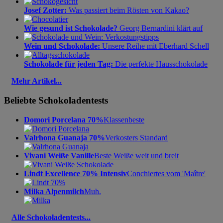
Josef Zotter:
Was passiert beim Rösten von Kakao?
Wie gesund ist Schokolade?
Georg Bernardini klärt auf
Wein und Schokolade:
Unsere Reihe mit Eberhard Schell
Schokolade für jeden Tag:
Die perfekte Hausschokolade
Mehr Artikel...
Beliebte Schokoladentests
Domori Porcelana 70%
Klassenbeste
Valrhona Guanaja 70%
Verkosters Standard
Vivani Weiße Vanille
Beste Weiße weit und breit
Lindt Excellence 70% Intensiv
Conchiertes vom 'Maître'
Milka Alpenmilch
Muh.
Alle Schokoladentests...