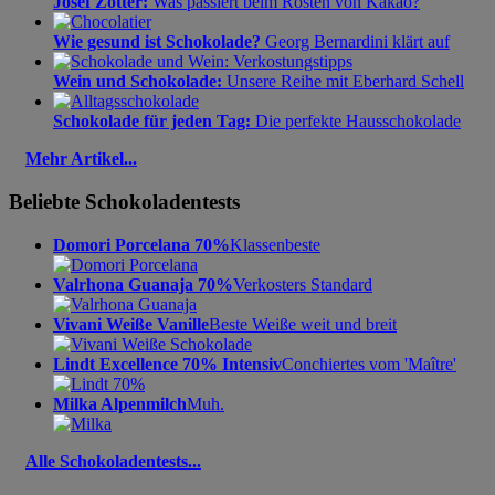
Josef Zotter:
Was passiert beim Rösten von Kakao?
Wie gesund ist Schokolade?
Georg Bernardini klärt auf
Wein und Schokolade:
Unsere Reihe mit Eberhard Schell
Schokolade für jeden Tag:
Die perfekte Hausschokolade
Mehr Artikel...
Beliebte Schokoladentests
Domori Porcelana 70%
Klassenbeste
Valrhona Guanaja 70%
Verkosters Standard
Vivani Weiße Vanille
Beste Weiße weit und breit
Lindt Excellence 70% Intensiv
Conchiertes vom 'Maître'
Milka Alpenmilch
Muh.
Alle Schokoladentests...