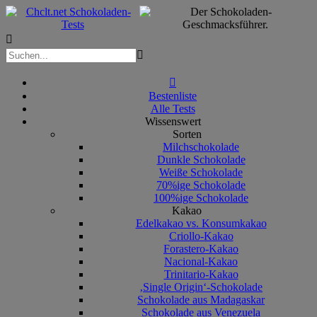



Bestenliste
Alle Tests
Wissenswert
Sorten
Milchschokolade
Dunkle Schokolade
Weiße Schokolade
70%ige Schokolade
100%ige Schokolade
Kakao
Edelkakao vs. Konsumkakao
Criollo-Kakao
Forastero-Kakao
Nacional-Kakao
Trinitario-Kakao
‚Single Origin‘-Schokolade
Schokolade aus Madagaskar
Schokolade aus Venezuela