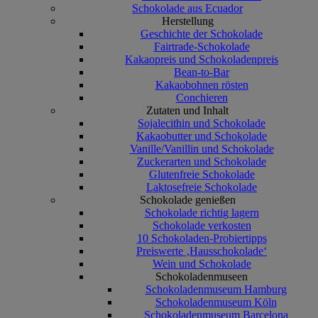
Schokolade aus Ecuador
Herstellung
Geschichte der Schokolade
Fairtrade-Schokolade
Kakaopreis und Schokoladenpreis
Bean-to-Bar
Kakaobohnen rösten
Conchieren
Zutaten und Inhalt
Sojalecithin und Schokolade
Kakaobutter und Schokolade
Vanille/Vanillin und Schokolade
Zuckerarten und Schokolade
Glutenfreie Schokolade
Laktosefreie Schokolade
Schokolade genießen
Schokolade richtig lagern
Schokolade verkosten
10 Schokoladen-Probiertipps
Preiswerte ‚Hausschokolade‘
Wein und Schokolade
Schokoladenmuseen
Schokoladenmuseum Hamburg
Schokoladenmuseum Köln
Schokoladenmuseum Barcelona