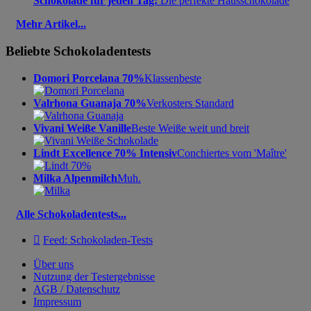
Schokolade für jeden Tag:
Die perfekte Hausschokolade
Mehr Artikel...
Beliebte Schokoladentests
Domori Porcelana 70%
Klassenbeste
Valrhona Guanaja 70%
Verkosters Standard
Vivani Weiße Vanille
Beste Weiße weit und breit
Lindt Excellence 70% Intensiv
Conchiertes vom 'Maître'
Milka Alpenmilch
Muh.
Alle Schokoladentests...

Feed: Schokoladen-Tests
Über uns
Nutzung der Testergebnisse
AGB / Datenschutz
Impressum