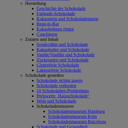
Herstellung
Geschichte der Schokolade
Fairtrade-Schokolade
Kakaopreis und Schokoladenpreis
Bean-to-Bar
Kakaobohnen rösten
Conchieren
Zutaten und Inhalt
Sojalecithin und Schokolade
Kakaobutter und Schokolade
Vanille/Vanillin und Schokolade
Zuckerarten und Schokolade
Glutenfreie Schokolade
Laktosefreie Schokolade
Schokolade genießen
Schokolade richtig lagern
Schokolade verkosten
10 Schokoladen-Probiertipps
Preiswerte ‚Hausschokolade‘
Wein und Schokolade
Schokoladenmuseen
Schokoladenmuseum Hamburg
Schokoladenmuseum Köln
Schokoladenmuseum Barcelona
Schokolade und Gesundheit