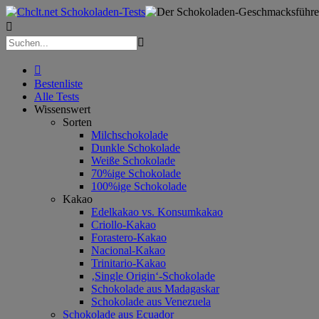



Bestenliste
Alle Tests
Wissenswert
Sorten
Milchschokolade
Dunkle Schokolade
Weiße Schokolade
70%ige Schokolade
100%ige Schokolade
Kakao
Edelkakao vs. Konsumkakao
Criollo-Kakao
Forastero-Kakao
Nacional-Kakao
Trinitario-Kakao
‚Single Origin‘-Schokolade
Schokolade aus Madagaskar
Schokolade aus Venezuela
Schokolade aus Ecuador