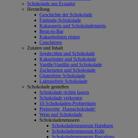
Schokolade aus Ecuador
Herstellung
Geschichte der Schokolade
Fairtrade-Schokolade
Kakaopreis und Schokoladenpreis
Bean-to-Bar
Kakaobohnen rösten
Conchieren
Zutaten und Inhalt
Sojalecithin und Schokolade
Kakaobutter und Schokolade
Vanille/Vanillin und Schokolade
Zuckerarten und Schokolade
Glutenfreie Schokolade
Laktosefreie Schokolade
Schokolade genießen
Schokolade richtig lagern
Schokolade verkosten
10 Schokoladen-Probiertipps
Preiswerte ‚Hausschokolade‘
Wein und Schokolade
Schokoladenmuseen
Schokoladenmuseum Hamburg
Schokoladenmuseum Köln
Schokoladenmuseum Barcelona