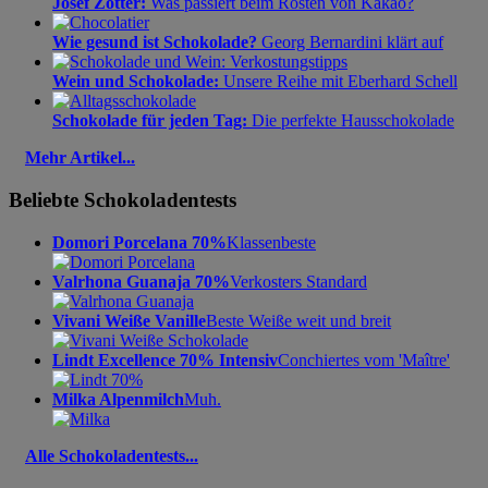
Josef Zotter:
Was passiert beim Rösten von Kakao?
Wie gesund ist Schokolade?
Georg Bernardini klärt auf
Wein und Schokolade:
Unsere Reihe mit Eberhard Schell
Schokolade für jeden Tag:
Die perfekte Hausschokolade
Mehr Artikel...
Beliebte Schokoladentests
Domori Porcelana 70%
Klassenbeste
Valrhona Guanaja 70%
Verkosters Standard
Vivani Weiße Vanille
Beste Weiße weit und breit
Lindt Excellence 70% Intensiv
Conchiertes vom 'Maître'
Milka Alpenmilch
Muh.
Alle Schokoladentests...