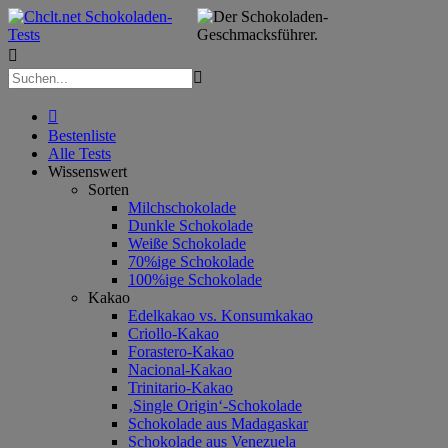



Bestenliste
Alle Tests
Wissenswert
Sorten
Milchschokolade
Dunkle Schokolade
Weiße Schokolade
70%ige Schokolade
100%ige Schokolade
Kakao
Edelkakao vs. Konsumkakao
Criollo-Kakao
Forastero-Kakao
Nacional-Kakao
Trinitario-Kakao
‚Single Origin‘-Schokolade
Schokolade aus Madagaskar
Schokolade aus Venezuela