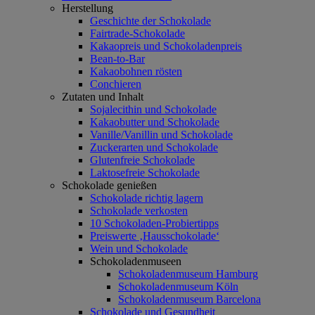
Herstellung
Geschichte der Schokolade
Fairtrade-Schokolade
Kakaopreis und Schokoladenpreis
Bean-to-Bar
Kakaobohnen rösten
Conchieren
Zutaten und Inhalt
Sojalecithin und Schokolade
Kakaobutter und Schokolade
Vanille/Vanillin und Schokolade
Zuckerarten und Schokolade
Glutenfreie Schokolade
Laktosefreie Schokolade
Schokolade genießen
Schokolade richtig lagern
Schokolade verkosten
10 Schokoladen-Probiertipps
Preiswerte ‚Hausschokolade‘
Wein und Schokolade
Schokoladenmuseen
Schokoladenmuseum Hamburg
Schokoladenmuseum Köln
Schokoladenmuseum Barcelona
Schokolade und Gesundheit