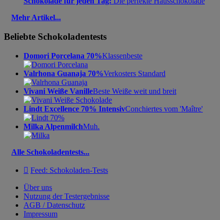
Schokolade für jeden Tag:
Die perfekte Hausschokolade
Mehr Artikel...
Beliebte Schokoladentests
Domori Porcelana 70%
Klassenbeste
Valrhona Guanaja 70%
Verkosters Standard
Vivani Weiße Vanille
Beste Weiße weit und breit
Lindt Excellence 70% Intensiv
Conchiertes vom 'Maître'
Milka Alpenmilch
Muh.
Alle Schokoladentests...

Feed: Schokoladen-Tests
Über uns
Nutzung der Testergebnisse
AGB / Datenschutz
Impressum