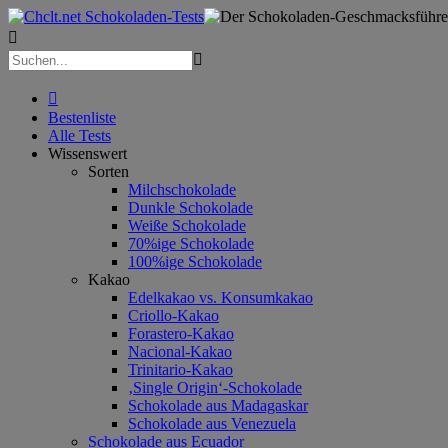



Bestenliste
Alle Tests
Wissenswert
Sorten
Milchschokolade
Dunkle Schokolade
Weiße Schokolade
70%ige Schokolade
100%ige Schokolade
Kakao
Edelkakao vs. Konsumkakao
Criollo-Kakao
Forastero-Kakao
Nacional-Kakao
Trinitario-Kakao
‚Single Origin‘-Schokolade
Schokolade aus Madagaskar
Schokolade aus Venezuela
Schokolade aus Ecuador