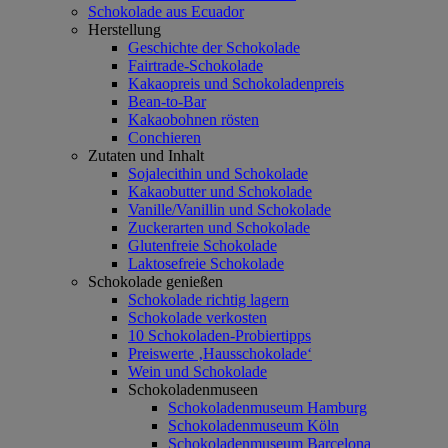
Schokolade aus Ecuador
Herstellung
Geschichte der Schokolade
Fairtrade-Schokolade
Kakaopreis und Schokoladenpreis
Bean-to-Bar
Kakaobohnen rösten
Conchieren
Zutaten und Inhalt
Sojalecithin und Schokolade
Kakaobutter und Schokolade
Vanille/Vanillin und Schokolade
Zuckerarten und Schokolade
Glutenfreie Schokolade
Laktosefreie Schokolade
Schokolade genießen
Schokolade richtig lagern
Schokolade verkosten
10 Schokoladen-Probiertipps
Preiswerte ‚Hausschokolade‘
Wein und Schokolade
Schokoladenmuseen
Schokoladenmuseum Hamburg
Schokoladenmuseum Köln
Schokoladenmuseum Barcelona