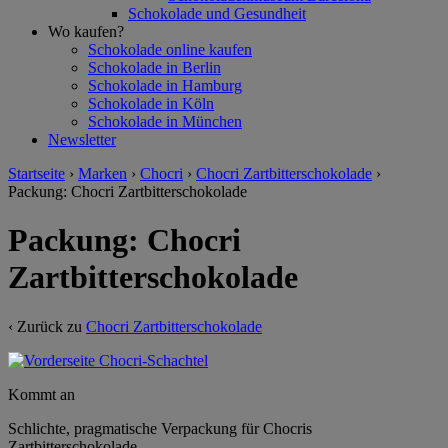
Schokolade und Gesundheit
Wo kaufen?
Schokolade online kaufen
Schokolade in Berlin
Schokolade in Hamburg
Schokolade in Köln
Schokolade in München
Newsletter
Startseite
›
Marken
›
Chocri
›
Chocri Zartbitterschokolade
›
Packung: Chocri Zartbitterschokolade
Packung: Chocri
Zartbitterschokolade
‹ Zurück zu
Chocri Zartbitterschokolade
Kommt an
Schlichte, pragmatische Verpackung für Chocris
Zartbitterschokolade.