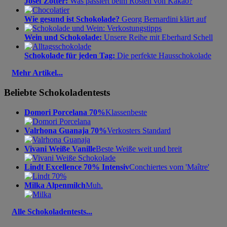
Josef Zotter:
Was passiert beim Rösten von Kakao?
Wie gesund ist Schokolade?
Georg Bernardini klärt auf
Wein und Schokolade:
Unsere Reihe mit Eberhard Schell
Schokolade für jeden Tag:
Die perfekte Hausschokolade
Mehr Artikel...
Beliebte Schokoladentests
Domori Porcelana 70%
Klassenbeste
Valrhona Guanaja 70%
Verkosters Standard
Vivani Weiße Vanille
Beste Weiße weit und breit
Lindt Excellence 70% Intensiv
Conchiertes vom 'Maître'
Milka Alpenmilch
Muh.
Alle Schokoladentests...