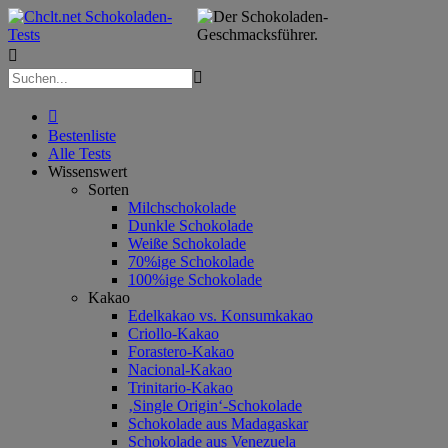



Bestenliste
Alle Tests
Wissenswert
Sorten
Milchschokolade
Dunkle Schokolade
Weiße Schokolade
70%ige Schokolade
100%ige Schokolade
Kakao
Edelkakao vs. Konsumkakao
Criollo-Kakao
Forastero-Kakao
Nacional-Kakao
Trinitario-Kakao
‚Single Origin‘-Schokolade
Schokolade aus Madagaskar
Schokolade aus Venezuela