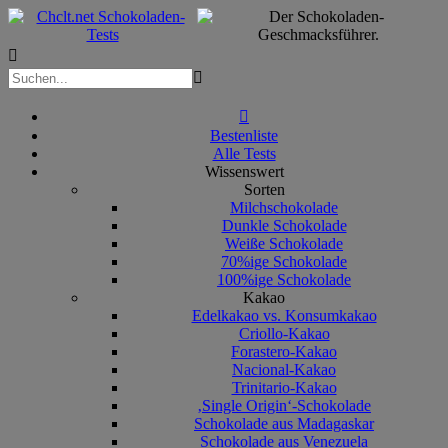



Bestenliste
Alle Tests
Wissenswert
Sorten
Milchschokolade
Dunkle Schokolade
Weiße Schokolade
70%ige Schokolade
100%ige Schokolade
Kakao
Edelkakao vs. Konsumkakao
Criollo-Kakao
Forastero-Kakao
Nacional-Kakao
Trinitario-Kakao
‚Single Origin‘-Schokolade
Schokolade aus Madagaskar
Schokolade aus Venezuela