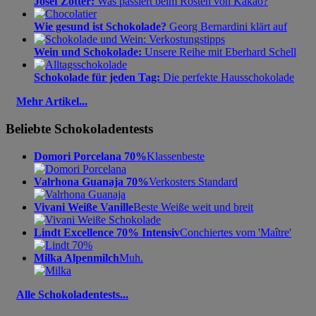
Josef Zotter:
Was passiert beim Rösten von Kakao?
Wie gesund ist Schokolade?
Georg Bernardini klärt auf
Wein und Schokolade:
Unsere Reihe mit Eberhard Schell
Schokolade für jeden Tag:
Die perfekte Hausschokolade
Mehr Artikel...
Beliebte Schokoladentests
Domori Porcelana 70%
Klassenbeste
Valrhona Guanaja 70%
Verkosters Standard
Vivani Weiße Vanille
Beste Weiße weit und breit
Lindt Excellence 70% Intensiv
Conchiertes vom 'Maître'
Milka Alpenmilch
Muh.
Alle Schokoladentests...