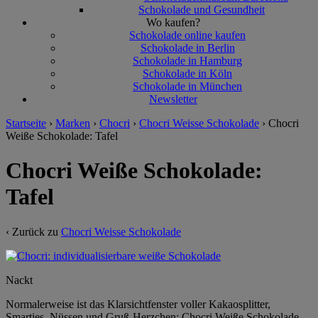
Schokolade und Gesundheit
Wo kaufen?
Schokolade online kaufen
Schokolade in Berlin
Schokolade in Hamburg
Schokolade in Köln
Schokolade in München
Newsletter
Startseite
›
Marken
›
Chocri
›
Chocri Weisse Schokolade
›
Chocri
Weiße Schokolade: Tafel
Chocri Weiße Schokolade:
Tafel
‹ Zurück zu
Chocri Weisse Schokolade
Nackt
Normalerweise ist das Klarsichtfenster voller Kakaosplitter,
Smarties, Nüssen und Gruß-Herzchen: Chocri Weiße Schokolade.