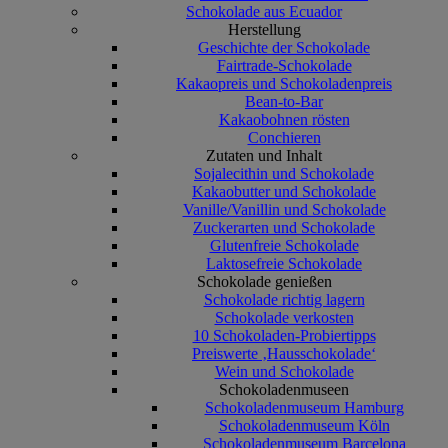
Schokolade aus Ecuador
Herstellung
Geschichte der Schokolade
Fairtrade-Schokolade
Kakaopreis und Schokoladenpreis
Bean-to-Bar
Kakaobohnen rösten
Conchieren
Zutaten und Inhalt
Sojalecithin und Schokolade
Kakaobutter und Schokolade
Vanille/Vanillin und Schokolade
Zuckerarten und Schokolade
Glutenfreie Schokolade
Laktosefreie Schokolade
Schokolade genießen
Schokolade richtig lagern
Schokolade verkosten
10 Schokoladen-Probiertipps
Preiswerte ‚Hausschokolade‘
Wein und Schokolade
Schokoladenmuseen
Schokoladenmuseum Hamburg
Schokoladenmuseum Köln
Schokoladenmuseum Barcelona