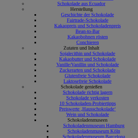
Schokolade aus Ecuador
Herstellung
Geschichte der Schokolade
Fairtrade-Schokolade
Kakaopreis und Schokoladenpreis
Bean-to-Bar
Kakaobohnen rösten
Conchieren
Zutaten und Inhalt
Sojalecithin und Schokolade
Kakaobutter und Schokolade
Vanille/Vanillin und Schokolade
Zuckerarten und Schokolade
Glutenfreie Schokolade
Laktosefreie Schokolade
Schokolade genießen
Schokolade richtig lagern
Schokolade verkosten
10 Schokoladen-Probiertipps
Preiswerte ‚Hausschokolade‘
Wein und Schokolade
Schokoladenmuseen
Schokoladenmuseum Hamburg
Schokoladenmuseum Köln
Schokoladenmuseum Barcelona