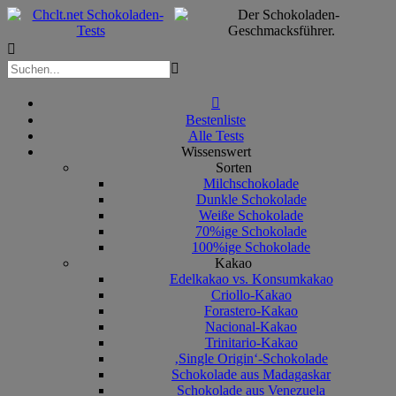



Bestenliste
Alle Tests
Wissenswert
Sorten
Milchschokolade
Dunkle Schokolade
Weiße Schokolade
70%ige Schokolade
100%ige Schokolade
Kakao
Edelkakao vs. Konsumkakao
Criollo-Kakao
Forastero-Kakao
Nacional-Kakao
Trinitario-Kakao
‚Single Origin‘-Schokolade
Schokolade aus Madagaskar
Schokolade aus Venezuela