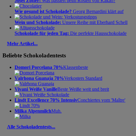
Josef Zotter:
Was passiert beim Rösten von Kakao?
Wie gesund ist Schokolade?
Georg Bernardini klärt auf
Wein und Schokolade:
Unsere Reihe mit Eberhard Schell
Schokolade für jeden Tag:
Die perfekte Hausschokolade
Mehr Artikel...
Beliebte Schokoladentests
Domori Porcelana 70%
Klassenbeste
Valrhona Guanaja 70%
Verkosters Standard
Vivani Weiße Vanille
Beste Weiße weit und breit
Lindt Excellence 70% Intensiv
Conchiertes vom 'Maître'
Milka Alpenmilch
Muh.
Alle Schokoladentests...