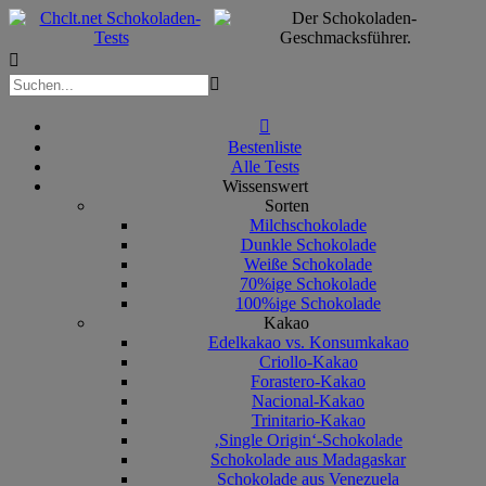



Bestenliste
Alle Tests
Wissenswert
Sorten
Milchschokolade
Dunkle Schokolade
Weiße Schokolade
70%ige Schokolade
100%ige Schokolade
Kakao
Edelkakao vs. Konsumkakao
Criollo-Kakao
Forastero-Kakao
Nacional-Kakao
Trinitario-Kakao
‚Single Origin‘-Schokolade
Schokolade aus Madagaskar
Schokolade aus Venezuela