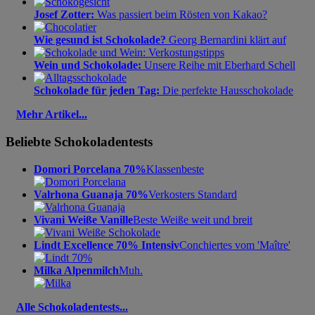
Josef Zotter:
Was passiert beim Rösten von Kakao?
Wie gesund ist Schokolade?
Georg Bernardini klärt auf
Wein und Schokolade:
Unsere Reihe mit Eberhard Schell
Schokolade für jeden Tag:
Die perfekte Hausschokolade
Mehr Artikel...
Beliebte Schokoladentests
Domori Porcelana 70%
Klassenbeste
Valrhona Guanaja 70%
Verkosters Standard
Vivani Weiße Vanille
Beste Weiße weit und breit
Lindt Excellence 70% Intensiv
Conchiertes vom 'Maître'
Milka Alpenmilch
Muh.
Alle Schokoladentests...