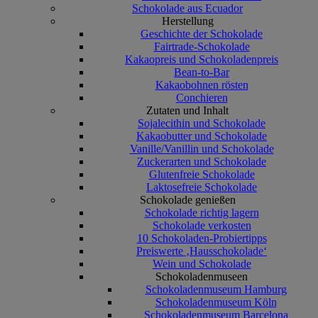
Schokolade aus Ecuador
Herstellung
Geschichte der Schokolade
Fairtrade-Schokolade
Kakaopreis und Schokoladenpreis
Bean-to-Bar
Kakaobohnen rösten
Conchieren
Zutaten und Inhalt
Sojalecithin und Schokolade
Kakaobutter und Schokolade
Vanille/Vanillin und Schokolade
Zuckerarten und Schokolade
Glutenfreie Schokolade
Laktosefreie Schokolade
Schokolade genießen
Schokolade richtig lagern
Schokolade verkosten
10 Schokoladen-Probiertipps
Preiswerte ‚Hausschokolade‘
Wein und Schokolade
Schokoladenmuseen
Schokoladenmuseum Hamburg
Schokoladenmuseum Köln
Schokoladenmuseum Barcelona