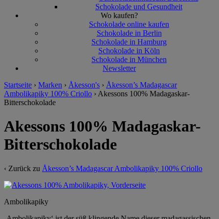
Schokolade und Gesundheit
Wo kaufen?
Schokolade online kaufen
Schokolade in Berlin
Schokolade in Hamburg
Schokolade in Köln
Schokolade in München
Newsletter
Startseite
›
Marken
›
Åkesson's
›
Åkesson’s Madagascar
Ambolikapiky 100% Criollo
›
Akessons 100% Madagaskar-
Bitterschokolade
Akessons 100% Madagaskar-
Bitterschokolade
‹ Zurück zu
Åkesson’s Madagascar Ambolikapiky 100% Criollo
Ambolikapiky
‚Ambolikapiky‘ ist der süß klingende Name dieser madagassischen