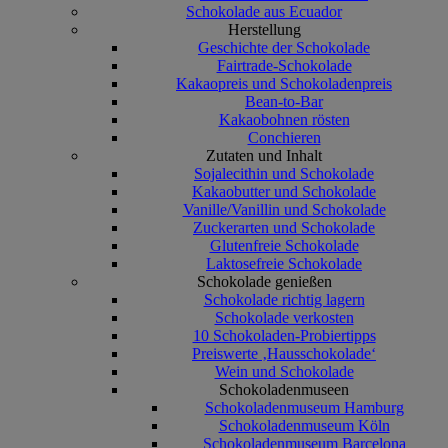
Schokolade aus Ecuador
Herstellung
Geschichte der Schokolade
Fairtrade-Schokolade
Kakaopreis und Schokoladenpreis
Bean-to-Bar
Kakaobohnen rösten
Conchieren
Zutaten und Inhalt
Sojalecithin und Schokolade
Kakaobutter und Schokolade
Vanille/Vanillin und Schokolade
Zuckerarten und Schokolade
Glutenfreie Schokolade
Laktosefreie Schokolade
Schokolade genießen
Schokolade richtig lagern
Schokolade verkosten
10 Schokoladen-Probiertipps
Preiswerte ‚Hausschokolade‘
Wein und Schokolade
Schokoladenmuseen
Schokoladenmuseum Hamburg
Schokoladenmuseum Köln
Schokoladenmuseum Barcelona