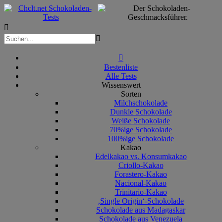



Bestenliste
Alle Tests
Wissenswert
Sorten
Milchschokolade
Dunkle Schokolade
Weiße Schokolade
70%ige Schokolade
100%ige Schokolade
Kakao
Edelkakao vs. Konsumkakao
Criollo-Kakao
Forastero-Kakao
Nacional-Kakao
Trinitario-Kakao
‚Single Origin‘-Schokolade
Schokolade aus Madagaskar
Schokolade aus Venezuela