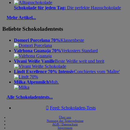
Schokolade für jeden Tag:
Die perfekte Hausschokolade
Mehr Artikel...
Beliebte Schokoladentests
Domori Porcelana 70%
Klassenbeste
Valrhona Guanaja 70%
Verkosters Standard
Vivani Weiße Vanille
Beste Weiße weit und breit
Lindt Excellence 70% Intensiv
Conchiertes vom 'Maître'
Milka Alpenmilch
Muh.
Alle Schokoladentests...

Feed: Schokoladen-Tests
Über uns
Nutzung der Testergebnisse
AGB / Datenschutz
Impressum